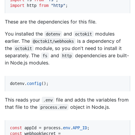
import
 http 
from
"http"
;
These are the dependencies for this file.
You installed the
and
modules
dotenv
octokit
earlier. The
is a dependency of
@octokit/webhooks
the
module, so you don't need to install it
octokit
separately. The
and
dependencies are built-
fs
http
in Node.js modules.
dotenv.
config
();
This reads your
file and adds the variables from
.env
that file to the
object in Node.js.
process.env
const
 appId = process.
env
.
APP_ID
const
 webhookSecret = 