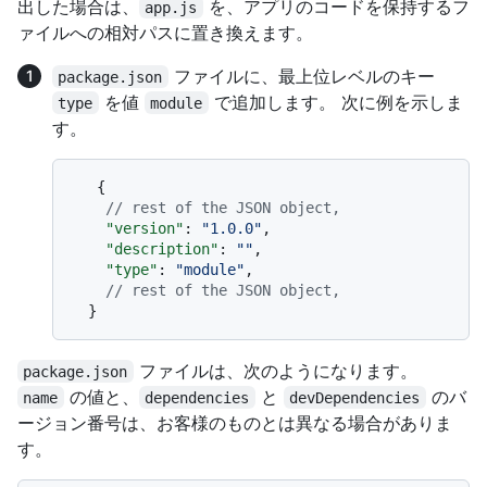
出した場合は、
を、アプリのコードを保持するフ
app.js
ァイルへの相対パスに置き換えます。
ファイルに、最上位レベルのキー
package.json
を値
で追加します。 次に例を示しま
type
module
す。
{
// rest of the JSON object,
"version"
:
"1.0.0"
,
"description"
:
""
,
"type"
:
"module"
,
// rest of the JSON object,
}
ファイルは、次のようになります。
package.json
の値と、
と
のバ
name
dependencies
devDependencies
ージョン番号は、お客様のものとは異なる場合がありま
す。