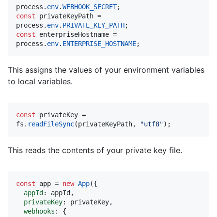
process.
env
.
WEBHOOK_SECRET
const
 privateKeyPath = 
process.
env
.
PRIVATE_KEY_PATH
const
 enterpriseHostname = 
process.
env
.
ENTERPRISE_HOSTNAME
;
This assigns the values of your environment variables
to local variables.
const
 privateKey = 
fs.
readFileSync
(privateKeyPath, 
"utf8"
);
This reads the contents of your private key file.
const
 app = 
new
App
({

appId
: appId,

privateKey
: privateKey,

webhooks
: {
