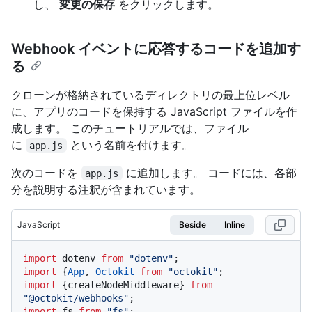
し、
変更の保存
をクリックします。
Webhook イベントに応答するコードを追加す
る
クローンが格納されているディレクトリの最上位レベル
に、アプリのコードを保持する JavaScript ファイルを作
成します。 このチュートリアルでは、ファイル
に
という名前を付けます。
app.js
次のコードを
に追加します。 コードには、各部
app.js
分を説明する注釈が含まれています。
JavaScript
Beside
Inline
import
 dotenv 
from
"dotenv"
import
 {
App
, 
Octokit
from
"octokit"
import
 {createNodeMiddleware} 
from
"@octokit/webhooks"
import
 fs 
from
"fs"