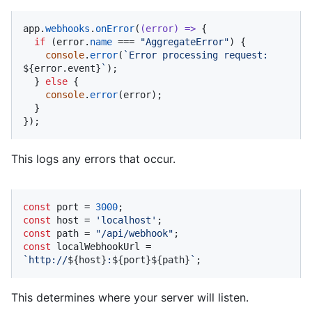
app.
webhooks
.
onError
(
(
error
) =>
 {

if
 (error.
name
 === 
"AggregateError"
) {

console
.
error
(
`Error processing request: 
${error.event}
`
);

  } 
else
 {

console
.
error
(error);

  }

});
This logs any errors that occur.
const
 port = 
3000
const
 host = 
'localhost'
const
 path = 
"/api/webhook"
const
 localWebhookUrl = 
`http://
${host}
:
${port}
${path}
`
;
This determines where your server will listen.