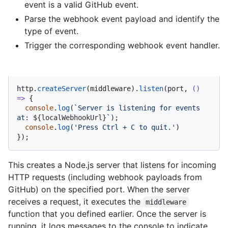
event is a valid GitHub event.
Parse the webhook event payload and identify the
type of event.
Trigger the corresponding webhook event handler.
http.
createServer
(middleware).
listen
(port, 
() 
=>
 {

console
.
log
(
`Server is listening for events 
at: 
${localWebhookUrl}
`
);

console
.
log
(
'Press Ctrl + C to quit.'
)

});
This creates a Node.js server that listens for incoming
HTTP requests (including webhook payloads from
GitHub) on the specified port. When the server
receives a request, it executes the
middleware
function that you defined earlier. Once the server is
running, it logs messages to the console to indicate