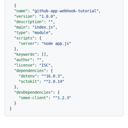
{
"name"
:
"github-app-webhook-tutorial"
,
"version"
:
"1.0.0"
,
"description"
:
""
,
"main"
:
"index.js"
,
"type"
:
"module"
,
"scripts"
:
{
"server"
:
"node app.js"
}
,
"keywords"
:
[
]
,
"author"
:
""
,
"license"
:
"ISC"
,
"dependencies"
:
{
"dotenv"
:
"^16.0.3"
,
"octokit"
:
"^2.0.14"
}
,
"devDependencies"
:
{
"smee-client"
:
"^1.2.3"
}
}