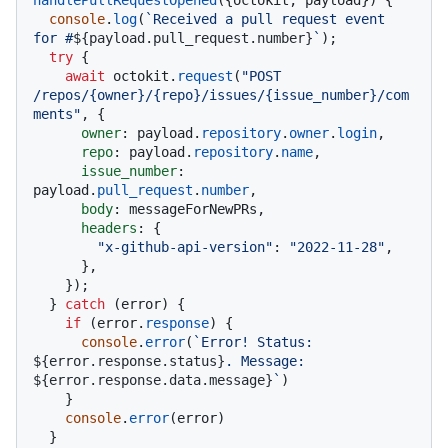
console
.
log
(
`Received a pull request event 
for #
${payload.pull_request.number}
`
);

try
 {

await
 octokit.
request
(
"POST 
/repos/{owner}/{repo}/issues/{issue_number}/com
ments"
, {

owner
: payload.
repository
.
owner
.
login
,

repo
: payload.
repository
.
name
,

issue_number
: 
payload.
pull_request
.
number
,

body
: messageForNewPRs,

headers
: {

"x-github-api-version"
: 
"2022-11-28"
,

      },

    });

  } 
catch
 (error) {

if
 (error.
response
) {

console
.
error
(
`Error! Status: 
${error.response.status}
. Message: 
${error.response.data.message}
`
)

    }

console
.
error
(error)

  }
