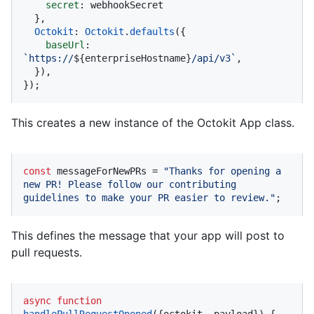
secret
: webhookSecret

  },

Octokit
: 
Octokit
.
defaults
({

baseUrl
: 
`https://
${enterpriseHostname}
/api/v3`
,

  }),

});
This creates a new instance of the Octokit App class.
const
 messageForNewPRs = 
"Thanks for opening a 
new PR! Please follow our contributing 
guidelines to make your PR easier to review."
;
This defines the message that your app will post to
pull requests.
async
function
handlePullRequestOpened
(
{octokit, payload}
) {
