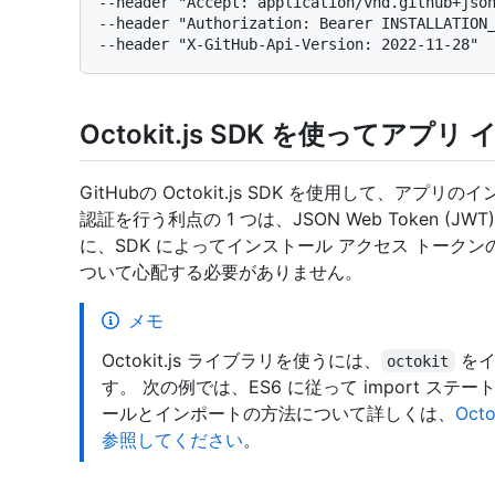
--header "Accept: application/vnd.github+json
--header "Authorization: Bearer INSTALLATION_
Octokit.js SDK を使ってア
GitHubの Octokit.js SDK を使用して、ア
認証を行う利点の 1 つは、JSON Web Token 
に、SDK によってインストール アクセス トーク
ついて心配する必要がありません。
メモ
Octokit.js ライブラリを使うには、
をイ
octokit
す。 次の例では、ES6 に従って import ス
ールとインポートの方法について詳しくは、
Oct
参照してください
。