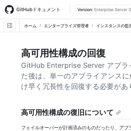
Skip
to
GitHubドキュメント
Version:
Enterprise Server 3
main
content
ホーム
エンタープライズ管理者
インスタンスの監
高可用性構成の回復
GitHub Enterprise Serv
た後は、単一のアプライアンスに
け早く冗長性を回復する必要があ
高可用性構成の復旧について
フェイルオーバーが計画済みのものだったり、アプ