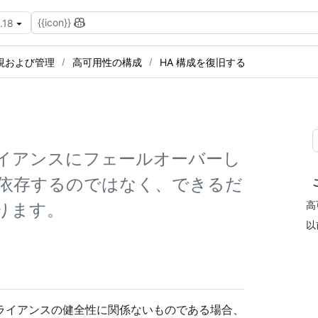
{{icon}}
.18
視および管理
高可用性の構成
HA 構成を復旧する
er アプライアンスにフェールオーバーし
依存するのではなく、できるだ
高
ります。
以
ライアンスの健全性に関係ないものである場合、