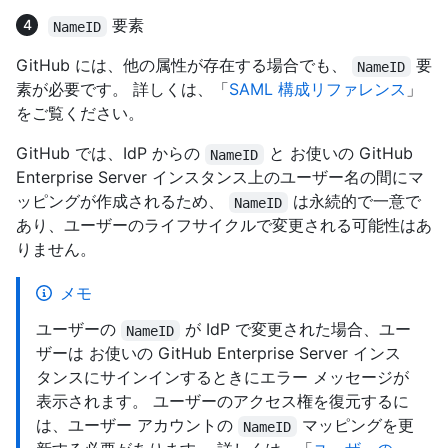
要素
NameID
GitHub には、他の属性が存在する場合でも、
要
NameID
素が必要です。 詳しくは、「
SAML 構成リファレンス
」
をご覧ください。
GitHub では、IdP からの
と お使いの GitHub
NameID
Enterprise Server インスタンス上のユーザー名の間にマ
ッピングが作成されるため、
は永続的で一意で
NameID
あり、ユーザーのライフサイクルで変更される可能性はあ
りません。
メモ
ユーザーの
が IdP で変更された場合、ユー
NameID
ザーは お使いの GitHub Enterprise Server インス
タンスにサインインするときにエラー メッセージが
表示されます。 ユーザーのアクセス権を復元するに
は、ユーザー アカウントの
マッピングを更
NameID