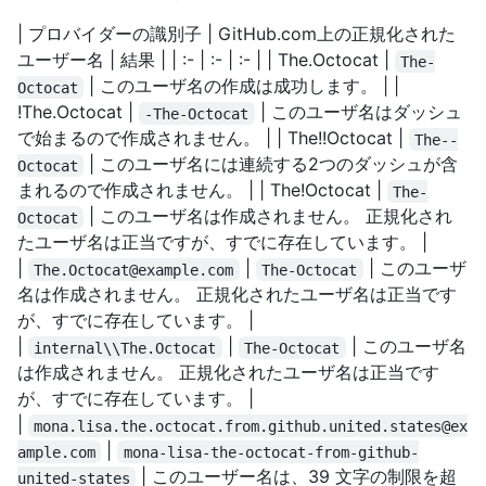
| プロバイダーの識別子 | GitHub.com上の正規化された
ユーザー名 | 結果 | | :- | :- | :- | | The.Octocat |
The-
| このユーザ名の作成は成功します。 | |
Octocat
!The.Octocat |
| このユーザ名はダッシュ
-The-Octocat
で始まるので作成されません。 | | The!!Octocat |
The--
| このユーザ名には連続する2つのダッシュが含
Octocat
まれるので作成されません。 | | The!Octocat |
The-
| このユーザ名は作成されません。 正規化され
Octocat
たユーザ名は正当ですが、すでに存在しています。 |
|
|
| このユーザ
The.Octocat@example.com
The-Octocat
名は作成されません。 正規化されたユーザ名は正当です
が、すでに存在しています。 |
|
|
| このユーザ名
internal\\The.Octocat
The-Octocat
は作成されません。 正規化されたユーザ名は正当です
が、すでに存在しています。 |
|
mona.lisa.the.octocat.from.github.united.states@ex
|
ample.com
mona-lisa-the-octocat-from-github-
| このユーザー名は、39 文字の制限を超
united-states