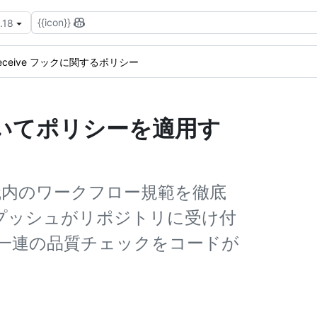
{{icon}}
.18
-receive フックに関するポリシー
いてポリシーを適用す
、組織内のワークフロー規範を徹底
クは、プッシュがリポジトリに受け付
一連の品質チェックをコードが