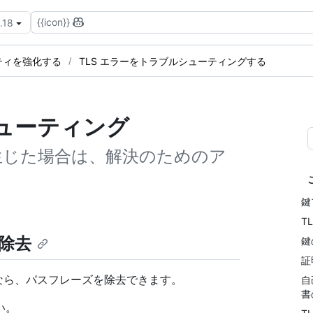
{{icon}}
.18
ティを強化する
TLS エラーをトラブルシューティングする
シューティング
が生じた場合は、解決のためのア
鍵
T
除去
鍵
証
使うなら、パスフレーズを除去できます。
自
書
い。