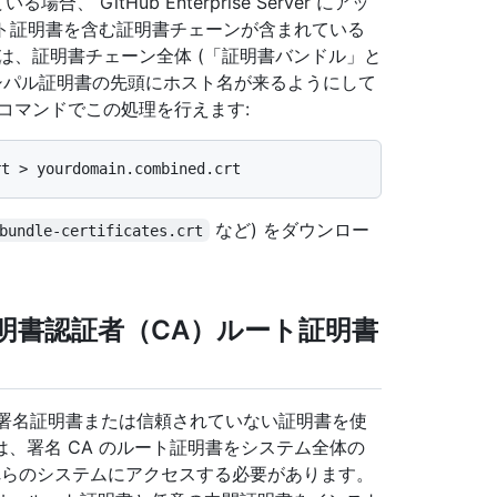
 GitHub Enterprise Server にアッ
ート証明書を含む証明書チェーンが含まれている
は、証明書チェーン全体 (「証明書バンドル」と
シパル証明書の先頭にホスト名が来るようにして
コマンドでこの処理を行えます:
など) をダウンロー
bundle-certificates.crt
明書認証者（CA）ルート証明書
ンスが、自己署名証明書または信頼されていない証明書を使
、署名 CA のルート証明書をシステム全体の
それらのシステムにアクセスする必要があります。