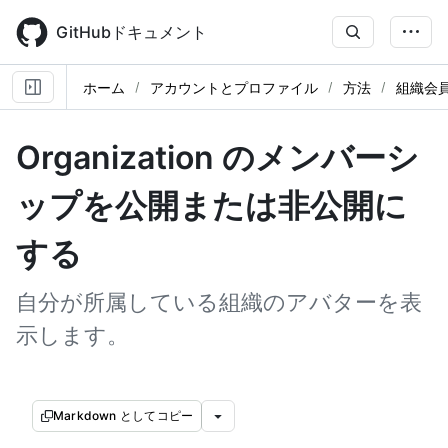
Skip
to
GitHubドキュメント
main
content
ホーム
アカウントとプロファイル
方法
組織会
Organization のメンバーシ
ップを公開または非公開に
する
自分が所属している組織のアバターを表
示します。
Markdown としてコピー