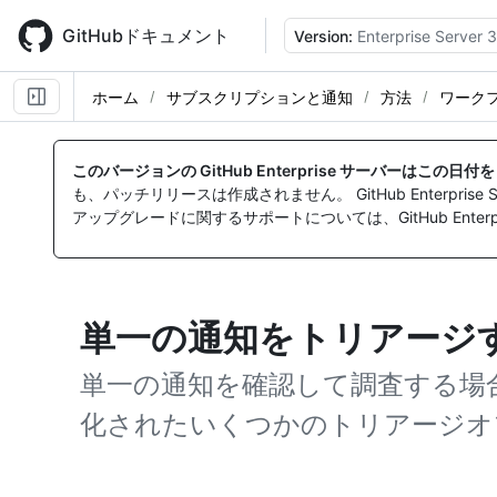
Skip
to
GitHubドキュメント
Version:
Enterprise Server 3
main
content
ホーム
サブスクリプションと通知
方法
ワーク
このバージョンの GitHub Enterprise サーバーはこの日
も、パッチリリースは作成されません。 GitHub Enterpr
アップグレードに関するサポートについては、GitHub Enterpr
単一の通知をトリアージ
単一の通知を確認して調査する場
化されたいくつかのトリアージオ