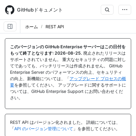
Skip
to
GitHubドキュメント
main
content
ホーム
REST API
このバージョンの GitHub Enterprise サーバーはこの日付を
もって終了となります:
2026-08-25
.
廃止されたリリースは
サポートされていません。 重大なセキュリティの問題に対し
てであっても、パッチリリースは作成されません。 GitHub
Enterprise Server のパフォーマンスの向上、セキュリティ
の向上、新機能については、「
アップグレード プロセスの概
要
を参照してください。 アップグレードに関するサポートに
ついては、GitHub Enterprise Support にお問い合わせくだ
さい。
REST API はバージョン化されました。
詳細については、
「
API のバージョン管理について
」を参照してください。