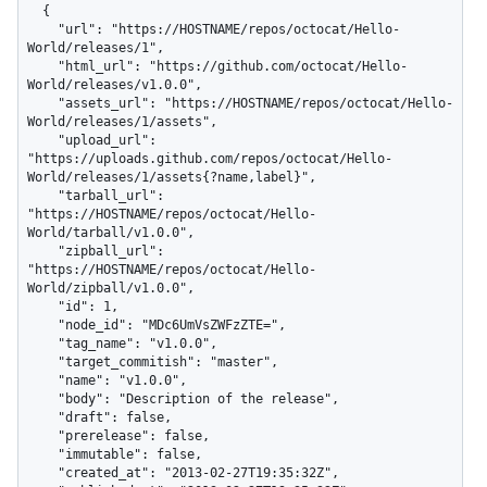
  {

    "url": "https://HOSTNAME/repos/octocat/Hello-
World/releases/1",

    "html_url": "https://github.com/octocat/Hello-
World/releases/v1.0.0",

    "assets_url": "https://HOSTNAME/repos/octocat/Hello-
World/releases/1/assets",

    "upload_url": 
"https://uploads.github.com/repos/octocat/Hello-
World/releases/1/assets{?name,label}",

    "tarball_url": 
"https://HOSTNAME/repos/octocat/Hello-
World/tarball/v1.0.0",

    "zipball_url": 
"https://HOSTNAME/repos/octocat/Hello-
World/zipball/v1.0.0",

    "id": 1,

    "node_id": "MDc6UmVsZWFzZTE=",

    "tag_name": "v1.0.0",

    "target_commitish": "master",

    "name": "v1.0.0",

    "body": "Description of the release",

    "draft": false,

    "prerelease": false,

    "immutable": false,

    "created_at": "2013-02-27T19:35:32Z",
