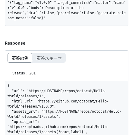
'{"tag_name":"v1.0.0","target_commitish":"master","name"
:"v1.0.0","body":"Description of the 
release","draft":false,"prerelease":false,"generate_rele
ase_notes":false}'
Response
応答の例
応答スキーマ
Status: 201
{

  "url": "https://HOSTNAME/repos/octocat/Hello-
World/releases/1",

  "html_url": "https://github.com/octocat/Hello-
World/releases/v1.0.0",

  "assets_url": "https://HOSTNAME/repos/octocat/Hello-
World/releases/1/assets",

  "upload_url": 
"https://uploads.github.com/repos/octocat/Hello-
World/releases/1/assets{?name,label}",
