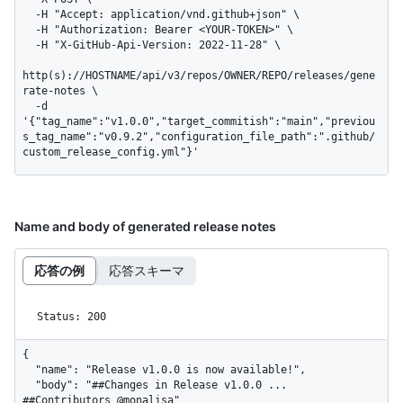
  -H "Accept: application/vnd.github+json" \

  -H "Authorization: Bearer <YOUR-TOKEN>" \

  -H "X-GitHub-Api-Version: 2022-11-28" \

http(s)://HOSTNAME/api/v3/repos/OWNER/REPO/releases/gene
rate-notes \

  -d 
'{"tag_name":"v1.0.0","target_commitish":"main","previou
s_tag_name":"v0.9.2","configuration_file_path":".github/
custom_release_config.yml"}'
Name and body of generated release notes
応答の例
応答スキーマ
Status: 200
{

  "name": "Release v1.0.0 is now available!",

  "body": "##Changes in Release v1.0.0 ... 
##Contributors @monalisa"
