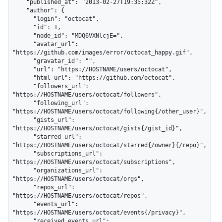
    "published_at": "2013-02-27T19:35:32Z",

    "author": {

      "login": "octocat",

      "id": 1,

      "node_id": "MDQ6VXNlcjE=",

      "avatar_url": 
"https://github.com/images/error/octocat_happy.gif",

      "gravatar_id": "",

      "url": "https://HOSTNAME/users/octocat",

      "html_url": "https://github.com/octocat",

      "followers_url": 
"https://HOSTNAME/users/octocat/followers",

      "following_url": 
"https://HOSTNAME/users/octocat/following{/other_user}",

      "gists_url": 
"https://HOSTNAME/users/octocat/gists{/gist_id}",

      "starred_url": 
"https://HOSTNAME/users/octocat/starred{/owner}{/repo}",

      "subscriptions_url": 
"https://HOSTNAME/users/octocat/subscriptions",

      "organizations_url": 
"https://HOSTNAME/users/octocat/orgs",

      "repos_url": 
"https://HOSTNAME/users/octocat/repos",

      "events_url": 
"https://HOSTNAME/users/octocat/events{/privacy}",

      "received_events_url": 