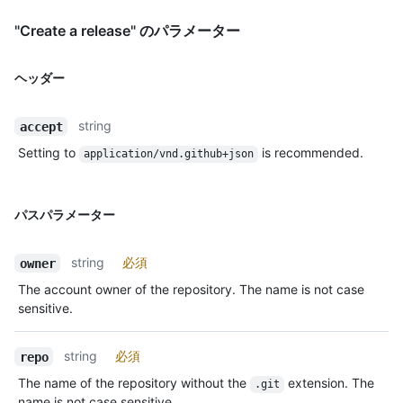
"Create a release" のパラメーター
ヘッダー
string
accept
Setting to
is recommended.
application/vnd.github+json
パスパラメーター
string
必須
owner
The account owner of the repository. The name is not case
sensitive.
string
必須
repo
The name of the repository without the
extension. The
.git
name is not case sensitive.