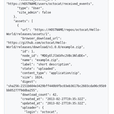
"https://HOSTNAME/users/octocat/received_events",

      "type": "User",

      "site_admin": false

    },

    "assets": [

      {

        "url": "https://HOSTNAME/repos/octocat/Hello-
World/releases/assets/1",

        "browser_download_url": 
"https://github.com/octocat/Hello-
World/releases/download/v1.0.0/example.zip",

        "id": 1,

        "node_id": "MDEyOlJlbGVhc2VBc3NldDE=",

        "name": "example.zip",

        "label": "short description",

        "state": "uploaded",

        "content_type": "application/zip",

        "size": 1024,

        "digest": 
"sha256:2151b604e3429bff440b9fbc03eb3617bc2603cda96c95b9
bb05277f9ddba255",

        "download_count": 42,

        "created_at": "2013-02-27T19:35:32Z",

        "updated_at": "2013-02-27T19:35:32Z",

        "uploader": {

          "login": "octocat",
