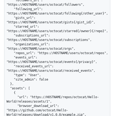
    "followers_url": 
"https://HOSTNAME/users/octocat/followers",

    "following_url": 
"https://HOSTNAME/users/octocat/following{/other_user}",

    "gists_url": 
"https://HOSTNAME/users/octocat/gists{/gist_id}",

    "starred_url": 
"https://HOSTNAME/users/octocat/starred{/owner}{/repo}",

    "subscriptions_url": 
"https://HOSTNAME/users/octocat/subscriptions",

    "organizations_url": 
"https://HOSTNAME/users/octocat/orgs",

    "repos_url": "https://HOSTNAME/users/octocat/repos",

    "events_url": 
"https://HOSTNAME/users/octocat/events{/privacy}",

    "received_events_url": 
"https://HOSTNAME/users/octocat/received_events",

    "type": "User",

    "site_admin": false

  },

  "assets": [

    {

      "url": "https://HOSTNAME/repos/octocat/Hello-
World/releases/assets/1",

      "browser_download_url": 
"https://github.com/octocat/Hello-
World/releases/download/v1.0.0/example.zip",
