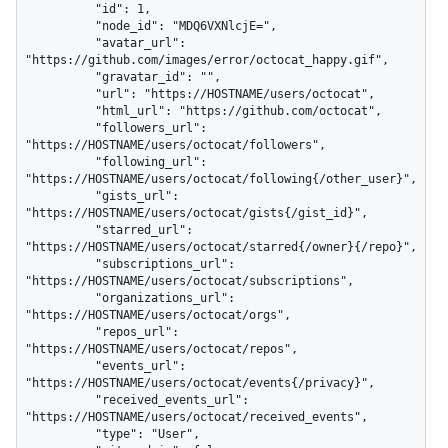
          "id": 1,

          "node_id": "MDQ6VXNlcjE=",

          "avatar_url": 
"https://github.com/images/error/octocat_happy.gif",

          "gravatar_id": "",

          "url": "https://HOSTNAME/users/octocat",

          "html_url": "https://github.com/octocat",

          "followers_url": 
"https://HOSTNAME/users/octocat/followers",

          "following_url": 
"https://HOSTNAME/users/octocat/following{/other_user}",

          "gists_url": 
"https://HOSTNAME/users/octocat/gists{/gist_id}",

          "starred_url": 
"https://HOSTNAME/users/octocat/starred{/owner}{/repo}",

          "subscriptions_url": 
"https://HOSTNAME/users/octocat/subscriptions",

          "organizations_url": 
"https://HOSTNAME/users/octocat/orgs",

          "repos_url": 
"https://HOSTNAME/users/octocat/repos",

          "events_url": 
"https://HOSTNAME/users/octocat/events{/privacy}",

          "received_events_url": 
"https://HOSTNAME/users/octocat/received_events",

          "type": "User",
