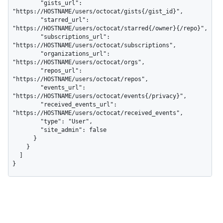
        "gists_url": 
"https://HOSTNAME/users/octocat/gists{/gist_id}",

        "starred_url": 
"https://HOSTNAME/users/octocat/starred{/owner}{/repo}",

        "subscriptions_url": 
"https://HOSTNAME/users/octocat/subscriptions",

        "organizations_url": 
"https://HOSTNAME/users/octocat/orgs",

        "repos_url": 
"https://HOSTNAME/users/octocat/repos",

        "events_url": 
"https://HOSTNAME/users/octocat/events{/privacy}",

        "received_events_url": 
"https://HOSTNAME/users/octocat/received_events",

        "type": "User",

        "site_admin": false

      }

    }

  ]

}