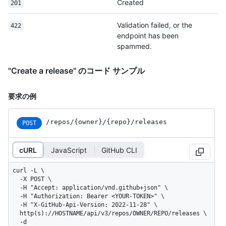
Created
201
Validation failed, or the
422
endpoint has been
spammed.
"Create a release" のコード サンプル
要求の例
/repos
/{owner}
/{repo}
/releases
POST
cURL
JavaScript
GitHub CLI
curl -L \

  -X POST \

  -H "Accept: application/vnd.github+json" \

  -H "Authorization: Bearer <YOUR-TOKEN>" \

  -H "X-GitHub-Api-Version: 2022-11-28" \

  http(s)://HOSTNAME/api/v3/repos/OWNER/REPO/releases \

  -d 