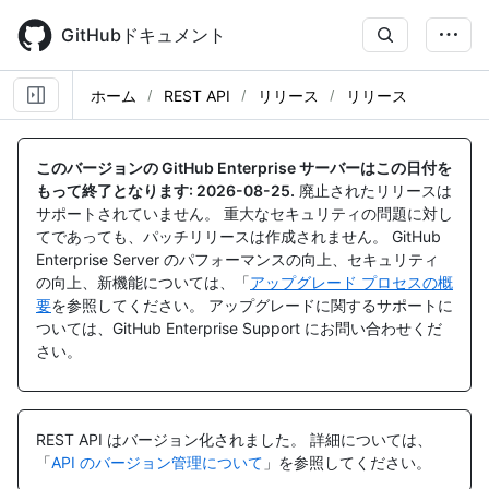
Skip
to
GitHubドキュメント
main
content
ホーム
REST API
リリース
リリース
名
名
名
名
名
名
名
名
名
名
名
名
名
名
名
名
名
名
名
名
前,
前,
前,
前,
前,
前,
前,
前,
前,
前,
前,
前,
前,
前,
前,
前,
前,
前,
前,
前,
このバージョンの GitHub Enterprise サーバーはこの日付を
タ
タ
タ
タ
タ
タ
タ
タ
タ
タ
タ
タ
タ
タ
タ
タ
タ
タ
タ
タ
もって終了となります:
2026-08-25
.
廃止されたリリースは
イ
イ
イ
イ
イ
イ
イ
イ
イ
イ
イ
イ
イ
イ
イ
イ
イ
イ
イ
イ
サポートされていません。 重大なセキュリティの問題に対し
プ,
プ,
プ,
プ,
プ,
プ,
プ,
プ,
プ,
プ,
プ,
プ,
プ,
プ,
プ,
プ,
プ,
プ,
プ,
プ,
てであっても、パッチリリースは作成されません。 GitHub
説
説
説
説
説
説
説
説
説
説
説
説
説
説
説
説
説
説
説
説
Enterprise Server のパフォーマンスの向上、セキュリティ
明
明
明
明
明
明
明
明
明
明
明
明
明
明
明
明
明
明
明
明
の向上、新機能については、「
アップグレード プロセスの概
要
を参照してください。 アップグレードに関するサポートに
ついては、GitHub Enterprise Support にお問い合わせくだ
さい。
REST API はバージョン化されました。
詳細については、
「
API のバージョン管理について
」を参照してください。