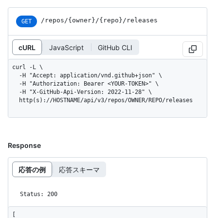
/repos
/{owner}
/{repo}
/releases
GET
cURL
JavaScript
GitHub CLI
curl -L \

  -H "Accept: application/vnd.github+json" \

  -H "Authorization: Bearer <YOUR-TOKEN>" \

  -H "X-GitHub-Api-Version: 2022-11-28" \

  http(s)://HOSTNAME/api/v3/repos/OWNER/REPO/releases
Response
応答の例
応答スキーマ
Status: 200
[
