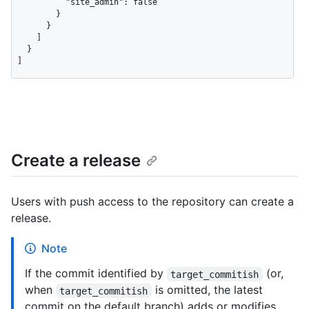
          "site_admin": false

        }

      }

    ]

  }

]
Create a release
Users with push access to the repository can create a
release.
Note
If the commit identified by
(or,
target_commitish
when
is omitted, the latest
target_commitish
commit on the default branch) adds or modifies