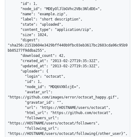
      "id": 1,

      "node_id": "MDEyOlJlbGVhc2VBc3NldDE=",

      "name": "example.zip",

      "label": "short description",

      "state": "uploaded",

      "content_type": "application/zip",

      "size": 1024,

      "digest": 
"sha256:2151b604e3429bff440b9fbc03eb3617bc2603cda96c95b9
bb05277f9ddba255",

      "download_count": 42,

      "created_at": "2013-02-27T19:35:32Z",

      "updated_at": "2013-02-27T19:35:32Z",

      "uploader": {

        "login": "octocat",

        "id": 1,

        "node_id": "MDQ6VXNlcjE=",

        "avatar_url": 
"https://github.com/images/error/octocat_happy.gif",

        "gravatar_id": "",

        "url": "https://HOSTNAME/users/octocat",

        "html_url": "https://github.com/octocat",

        "followers_url": 
"https://HOSTNAME/users/octocat/followers",

        "following_url": 
"https://HOSTNAME/users/octocat/following{/other_user}",
