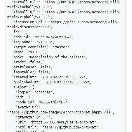
  "tarball_url": "https://HOSTNAME/repos/octocat/Hello-
World/tarball/v1.0.0",

  "zipball_url": "https://HOSTNAME/repos/octocat/Hello-
World/zipball/v1.0.0",

  "discussion_url": "https://github.com/octocat/Hello-
World/discussions/90",

  "id": 1,

  "node_id": "MDc6UmVsZWFzZTE=",

  "tag_name": "v1.0.0",

  "target_commitish": "master",

  "name": "v1.0.0",

  "body": "Description of the release",

  "draft": false,

  "prerelease": false,

  "immutable": false,

  "created_at": "2013-02-27T19:35:32Z",

  "published_at": "2013-02-27T19:35:32Z",

  "author": {

    "login": "octocat",

    "id": 1,

    "node_id": "MDQ6VXNlcjE=",

    "avatar_url": 
"https://github.com/images/error/octocat_happy.gif",

    "gravatar_id": "",

    "url": "https://HOSTNAME/users/octocat",

    "html_url": "https://github.com/octocat",
