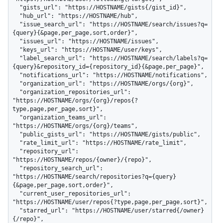
  "gists_url": "https://HOSTNAME/gists{/gist_id}",

  "hub_url": "https://HOSTNAME/hub",

  "issue_search_url": "https://HOSTNAME/search/issues?q=
{query}{&page,per_page,sort,order}",

  "issues_url": "https://HOSTNAME/issues",

  "keys_url": "https://HOSTNAME/user/keys",

  "label_search_url": "https://HOSTNAME/search/labels?q=
{query}&repository_id={repository_id}{&page,per_page}",

  "notifications_url": "https://HOSTNAME/notifications",

  "organization_url": "https://HOSTNAME/orgs/{org}",

  "organization_repositories_url": 
"https://HOSTNAME/orgs/{org}/repos{?
type,page,per_page,sort}",

  "organization_teams_url": 
"https://HOSTNAME/orgs/{org}/teams",

  "public_gists_url": "https://HOSTNAME/gists/public",

  "rate_limit_url": "https://HOSTNAME/rate_limit",

  "repository_url": 
"https://HOSTNAME/repos/{owner}/{repo}",

  "repository_search_url": 
"https://HOSTNAME/search/repositories?q={query}
{&page,per_page,sort,order}",

  "current_user_repositories_url": 
"https://HOSTNAME/user/repos{?type,page,per_page,sort}",

  "starred_url": "https://HOSTNAME/user/starred{/owner}
{/repo}",
