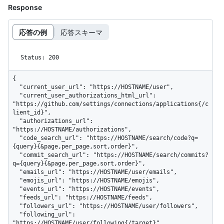
Response
応答の例
応答スキーマ
Status: 200
{

  "current_user_url": "https://HOSTNAME/user",

  "current_user_authorizations_html_url": 
"https://github.com/settings/connections/applications{/c
lient_id}",

  "authorizations_url": 
"https://HOSTNAME/authorizations",

  "code_search_url": "https://HOSTNAME/search/code?q=
{query}{&page,per_page,sort,order}",

  "commit_search_url": "https://HOSTNAME/search/commits?
q={query}{&page,per_page,sort,order}",

  "emails_url": "https://HOSTNAME/user/emails",

  "emojis_url": "https://HOSTNAME/emojis",

  "events_url": "https://HOSTNAME/events",

  "feeds_url": "https://HOSTNAME/feeds",

  "followers_url": "https://HOSTNAME/user/followers",

  "following_url": 
"https://HOSTNAME/user/following{/target}",
