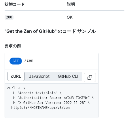
状態コード
説明
OK
200
"Get the Zen of GitHub" のコード サンプル
要求の例
/zen
GET
cURL
JavaScript
GitHub CLI
curl -L \

  -H "Accept: text/plain" \

  -H "Authorization: Bearer <YOUR-TOKEN>" \

  -H "X-GitHub-Api-Version: 2022-11-28" \

  http(s)://HOSTNAME/api/v3/zen