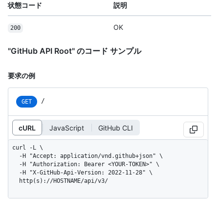
状態コード
説明
OK
200
"GitHub API Root" のコード サンプル
要求の例
/
GET
cURL
JavaScript
GitHub CLI
curl -L \

  -H "Accept: application/vnd.github+json" \

  -H "Authorization: Bearer <YOUR-TOKEN>" \

  -H "X-GitHub-Api-Version: 2022-11-28" \

  http(s)://HOSTNAME/api/v3/