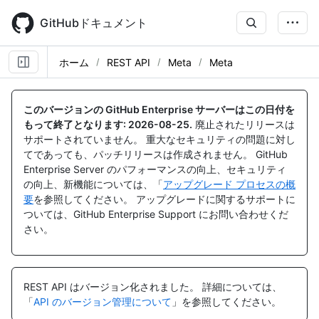
Skip
to
GitHubドキュメント
main
content
ホーム
REST API
Meta
Meta
名
名
前,
前,
このバージョンの GitHub Enterprise サーバーはこの日付を
タ
タ
もって終了となります:
2026-08-25
.
廃止されたリリースは
イ
イ
サポートされていません。 重大なセキュリティの問題に対し
プ,
プ,
てであっても、パッチリリースは作成されません。 GitHub
説
説
Enterprise Server のパフォーマンスの向上、セキュリティ
明
明
の向上、新機能については、「
アップグレード プロセスの概
要
を参照してください。 アップグレードに関するサポートに
ついては、GitHub Enterprise Support にお問い合わせくだ
さい。
REST API はバージョン化されました。
詳細については、
「
API のバージョン管理について
」を参照してください。