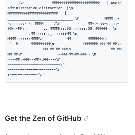
     |\n             MMMMMMMMMMMMMMMMMMMMMMM   | Avoid 
administrative distraction. |\n            
MMMMMMMMMMMMMMMMMMMMMMMM   |_   
_______________________________|\n            MMMM::- 
-:::::::- -::MMMM    |/\n             MM~:~ 00~:::::~ 
00~:~MM\n        .. MMMMM::.00:::+:::.00::MMMMM ..\n    
          .MM::::: ._. :::::MM.\n                 
MMMM;:::::;MMMM\n          -MM        MMMMMMM\n         
 ^  M+     MMMMMMMMM\n              MMMMMMM MM MM MM\n  
                 MM MM MM MM\n                   MM MM 
MM MM\n                .~~MM~MM~MM~MM~~.\n             
~~~~MM:~MM~~~MM~:MM~~~~\n            
~~~~~~==~==~~~==~==~~~~~~\n             
~~~~~~==~==~==~==~~~~~~\n                 
:~==~==~==~==~~\n"
Get the Zen of GitHub