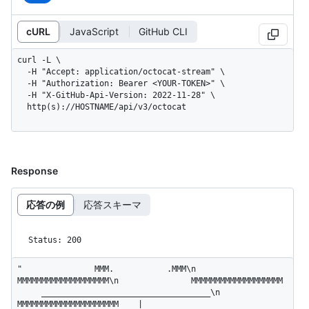
cURL
JavaScript
GitHub CLI
curl -L \

  -H "Accept: application/octocat-stream" \

  -H "Authorization: Bearer <YOUR-TOKEN>" \

  -H "X-GitHub-Api-Version: 2022-11-28" \

  http(s)://HOSTNAME/api/v3/octocat
Response
応答の例
応答スキーマ
Status: 200
"               MMM.           .MMM\n               
MMMMMMMMMMMMMMMMMMM\n               MMMMMMMMMMMMMMMMMMM 
     ___________________________________\n              
MMMMMMMMMMMMMMMMMMMMM    |                              