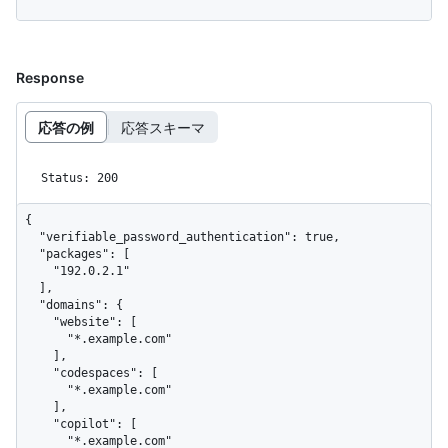
Response
応答の例
応答スキーマ
Status: 200
{

  "verifiable_password_authentication": true,

  "packages": [

    "192.0.2.1"

  ],

  "domains": {

    "website": [

      "*.example.com"

    ],

    "codespaces": [

      "*.example.com"

    ],

    "copilot": [

      "*.example.com"
