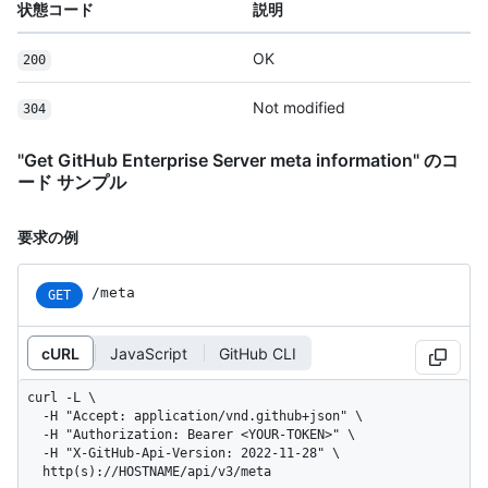
状態コード
説明
OK
200
Not modified
304
"Get GitHub Enterprise Server meta information" のコ
ード サンプル
要求の例
/meta
GET
cURL
JavaScript
GitHub CLI
curl -L \

  -H "Accept: application/vnd.github+json" \

  -H "Authorization: Bearer <YOUR-TOKEN>" \

  -H "X-GitHub-Api-Version: 2022-11-28" \

  http(s)://HOSTNAME/api/v3/meta