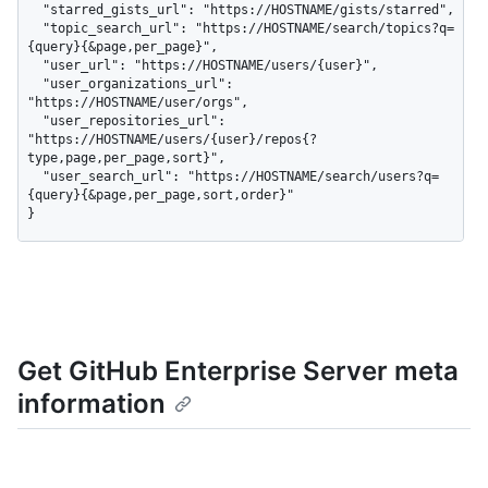
  "starred_gists_url": "https://HOSTNAME/gists/starred",

  "topic_search_url": "https://HOSTNAME/search/topics?q=
{query}{&page,per_page}",

  "user_url": "https://HOSTNAME/users/{user}",

  "user_organizations_url": 
"https://HOSTNAME/user/orgs",

  "user_repositories_url": 
"https://HOSTNAME/users/{user}/repos{?
type,page,per_page,sort}",

  "user_search_url": "https://HOSTNAME/search/users?q=
{query}{&page,per_page,sort,order}"

}
Get GitHub Enterprise Server meta
information