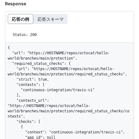
Response
応答の例
応答スキーマ
Status: 200
{

  "url": "https://HOSTNAME/repos/octocat/hello-
world/branches/main/protection",

  "required_status_checks": {

    "url": "https://HOSTNAME/repos/octocat/hello-
world/branches/main/protection/required_status_checks",

    "strict": true,

    "contexts": [

      "continuous-integration/travis-ci"

    ],

    "contexts_url": 
"https://HOSTNAME/repos/octocat/hello-
world/branches/main/protection/required_status_checks/co
ntexts",

    "checks": [

      {

        "context": "continuous-integration/travis-ci",

        "app_id": null
