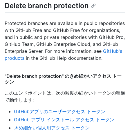
Delete branch protection
Protected branches are available in public repositories
with GitHub Free and GitHub Free for organizations,
and in public and private repositories with GitHub Pro,
GitHub Team, GitHub Enterprise Cloud, and GitHub
Enterprise Server. For more information, see
GitHub's
products
in the GitHub Help documentation.
"Delete branch protection" のきめ細かいアクセス トー
クン
このエンドポイントは、次の粒度の細かいトークンの種類
で動作します
:
GitHubアプリのユーザーアクセス トークン
GitHub アプリ インストール アクセス トークン
きめ細かい個人用アクセス トークン