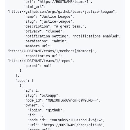
        "url": "https://HOSTNAME/teams/1",

        "html_url": 
"https://github.com/orgs/github/teams/justice-league",

        "name": "Justice League",

        "slug": "justice-league",

        "description": "A great team.",

        "privacy": "closed",

        "notification_setting": "notifications_enabled",

        "permission": "admin",

        "members_url": 
"https://HOSTNAME/teams/1/members{/member}",

        "repositories_url": 
"https://HOSTNAME/teams/1/repos",

        "parent": null

      }

    ],

    "apps": [

      {

        "id": 1,

        "slug": "octoapp",

        "node_id": "MDExOkludGVncmF0aW9uMQ==",

        "owner": {

          "login": "github",

          "id": 1,

          "node_id": "MDEyOk9yZ2FuaXphdGlvbjE=",

          "url": "https://HOSTNAME/orgs/github",
