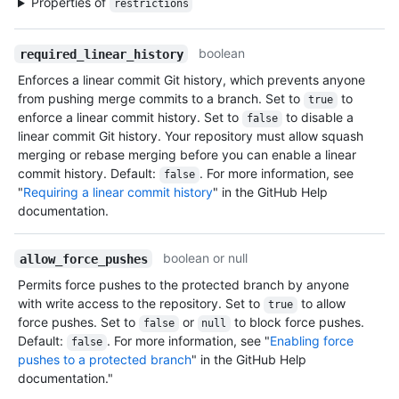
Properties of
restrictions
boolean
required_linear_history
Enforces a linear commit Git history, which prevents anyone
from pushing merge commits to a branch. Set to
to
true
enforce a linear commit history. Set to
to disable a
false
linear commit Git history. Your repository must allow squash
merging or rebase merging before you can enable a linear
commit history. Default:
. For more information, see
false
"
Requiring a linear commit history
" in the GitHub Help
documentation.
boolean or null
allow_force_pushes
Permits force pushes to the protected branch by anyone
with write access to the repository. Set to
to allow
true
force pushes. Set to
or
to block force pushes.
false
null
Default:
. For more information, see "
Enabling force
false
pushes to a protected branch
" in the GitHub Help
documentation."