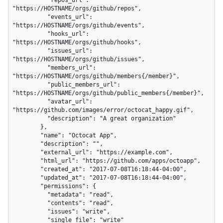
          "repos_url": 
"https://HOSTNAME/orgs/github/repos",

          "events_url": 
"https://HOSTNAME/orgs/github/events",

          "hooks_url": 
"https://HOSTNAME/orgs/github/hooks",

          "issues_url": 
"https://HOSTNAME/orgs/github/issues",

          "members_url": 
"https://HOSTNAME/orgs/github/members{/member}",

          "public_members_url": 
"https://HOSTNAME/orgs/github/public_members{/member}",

          "avatar_url": 
"https://github.com/images/error/octocat_happy.gif",

          "description": "A great organization"

        },

        "name": "Octocat App",

        "description": "",

        "external_url": "https://example.com",

        "html_url": "https://github.com/apps/octoapp",

        "created_at": "2017-07-08T16:18:44-04:00",

        "updated_at": "2017-07-08T16:18:44-04:00",

        "permissions": {

          "metadata": "read",

          "contents": "read",

          "issues": "write",

          "single_file": "write"
