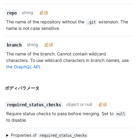
string
必須
repo
The name of the repository without the
extension. The
.git
name is not case sensitive.
string
必須
branch
The name of the branch. Cannot contain wildcard
characters. To use wildcard characters in branch names, use
the GraphQL API
.
ボディパラメータ
object or null
必須
required_status_checks
Require status checks to pass before merging. Set to
null
to disable.
Properties of
required_status_checks