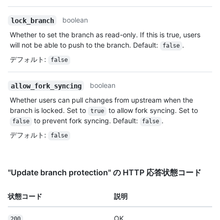
boolean
lock_branch
Whether to set the branch as read-only. If this is true, users
will not be able to push to the branch. Default:
.
false
デフォルト
:
false
boolean
allow_fork_syncing
Whether users can pull changes from upstream when the
branch is locked. Set to
to allow fork syncing. Set to
true
to prevent fork syncing. Default:
.
false
false
デフォルト
:
false
"Update branch protection" の HTTP 応答状態コード
状態コード
説明
OK
200