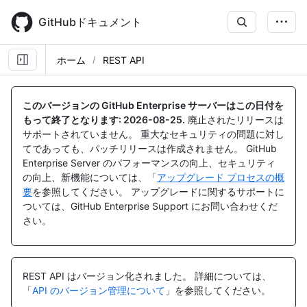
Skip
to
GitHubドキュメント
main
content
ホーム
REST API
このバージョンの GitHub Enterprise サーバーはこの日付を
もって終了となります:
2026-08-25
.
廃止されたリリースは
サポートされていません。 重大なセキュリティの問題に対し
てであっても、パッチリリースは作成されません。 GitHub
Enterprise Server のパフォーマンスの向上、セキュリティ
の向上、新機能については、「
アップグレード プロセスの概
要
を参照してください。 アップグレードに関するサポートに
ついては、GitHub Enterprise Support にお問い合わせくだ
さい。
REST API はバージョン化されました。
詳細については、
「
API のバージョン管理について
」を参照してください。