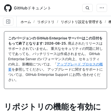
Skip
to
GitHubドキュメント
main
content
ホーム
リポジトリ
リポジトリ設定を管理する
このバージョンの GitHub Enterprise サーバーはこの日付を
もって終了となります:
2026-08-25
.
廃止されたリリースは
サポートされていません。 重大なセキュリティの問題に対し
てであっても、パッチリリースは作成されません。 GitHub
Enterprise Server のパフォーマンスの向上、セキュリティ
の向上、新機能については、「
アップグレード プロセスの概
要
を参照してください。 アップグレードに関するサポートに
ついては、GitHub Enterprise Support にお問い合わせくだ
さい。
リポジトリの機能を有効に