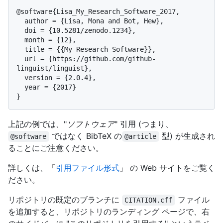
@software{Lisa_My_Research_Software_2017,

  author = {Lisa, Mona and Bot, Hew},

  doi = {10.5281/zenodo.1234},

  month = {12},

  title = {{My Research Software}},

  url = {https://github.com/github-
linguist/linguist},

  version = {2.0.4},

  year = {2017}

上記の例では、"
ソフトウェア
" 引用 (つまり、
ではなく BibTeX の
型) が生成され
@software
@article
ることにご注意ください。
詳しくは、「
引用ファイル形式
」 の Web サイトをご覧く
ださい。
リポジトリの既定のブランチに
ファイル
CITATION.cff
を追加すると、リポジトリのランディング ページで、右