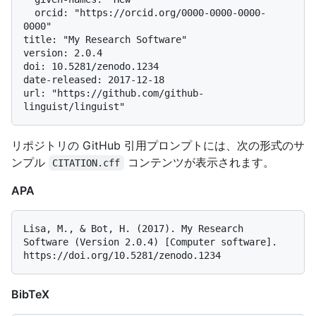
  orcid: "https://orcid.org/0000-0000-0000-
0000"

title: "My Research Software"

version: 2.0.4

doi: 10.5281/zenodo.1234

date-released: 2017-12-18

url: "https://github.com/github-
リポジトリの GitHub 引用プロンプトには、次の形式のサ
ンプル
コンテンツが表示されます。
CITATION.cff
APA
Lisa, M., & Bot, H. (2017). My Research 
Software (Version 2.0.4) [Computer software]. 
BibTeX