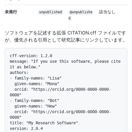
未発行
該当なし
unpublished
@unpublishe
d
ソフトウェアを記述する拡張 CITATION.cff ファイルです
が、優先される引用として研究記事にリンクしています。
cff-version: 1.2.0

message: "If you use this software, please cite 
it as below."

authors:

- family-names: "Lisa"

  given-names: "Mona"

  orcid: "https://orcid.org/0000-0000-0000-
0000"

- family-names: "Bot"

  given-names: "Hew"

  orcid: "https://orcid.org/0000-0000-0000-
0000"

title: "My Research Software"

version: 2.0.4
