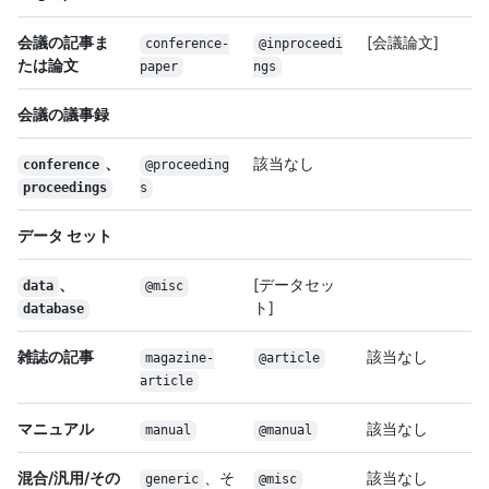
会議の記事ま
[会議論文]
conference-
@inproceedi
たは論文
paper
ngs
会議の議事録
、
該当なし
conference
@proceeding
proceedings
s
データ セット
、
[データセッ
data
@misc
ト]
database
雑誌の記事
該当なし
magazine-
@article
article
マニュアル
該当なし
manual
@manual
混合/汎用/その
、そ
該当なし
generic
@misc