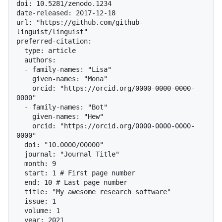
doi: 10.5281/zenodo.1234

date-released: 2017-12-18

url: "https://github.com/github-
linguist/linguist"

preferred-citation:

  type: article

  authors:

  - family-names: "Lisa"

    given-names: "Mona"

    orcid: "https://orcid.org/0000-0000-0000-
0000"

  - family-names: "Bot"

    given-names: "Hew"

    orcid: "https://orcid.org/0000-0000-0000-
0000"

  doi: "10.0000/00000"

  journal: "Journal Title"

  month: 9

  start: 1 # First page number

  end: 10 # Last page number

  title: "My awesome research software"

  issue: 1

  volume: 1
