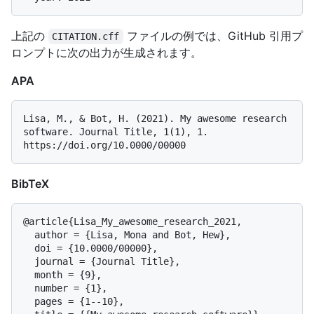
上記の
ファイルの例では、GitHub 引用プ
CITATION.cff
ロンプトに次の出力が生成されます。
APA
Lisa, M., & Bot, H. (2021). My awesome research 
software. Journal Title, 1(1), 1. 
BibTeX
@article{Lisa_My_awesome_research_2021,

  author = {Lisa, Mona and Bot, Hew},

  doi = {10.0000/00000},

  journal = {Journal Title},

  month = {9},

  number = {1},

  pages = {1--10},
