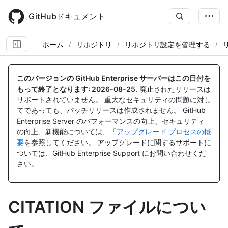
Skip
to
GitHubドキュメント
main
content
ホーム
リポジトリ
リポジトリ設定を管理する
このバージョンの GitHub Enterprise サーバーはこの日付を
もって終了となります:
2026-08-25
.
廃止されたリリースは
サポートされていません。 重大なセキュリティの問題に対し
てであっても、パッチリリースは作成されません。 GitHub
Enterprise Server のパフォーマンスの向上、セキュリティ
の向上、新機能については、「
アップグレード プロセスの概
要
を参照してください。 アップグレードに関するサポートに
ついては、GitHub Enterprise Support にお問い合わせくだ
さい。
CITATION ファイルについ