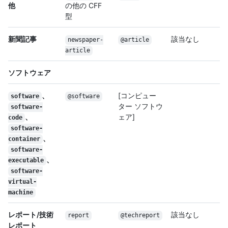
他
の他の CFF
型
新聞記事
該当なし
newspaper-
@article
article
ソフトウェア
、
[コンピュー
software
@software
ター ソフトウ
software-
、
ェア]
code
software-
、
container
software-
、
executable
software-
virtual-
machine
レポート/技術
該当なし
report
@techreport
レポート