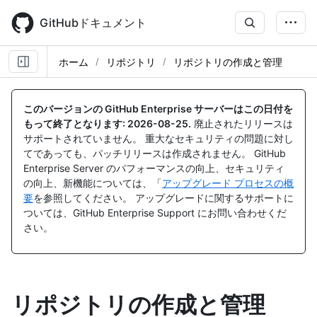
Skip
to
GitHubドキュメント
main
content
ホーム
リポジトリ
リポジトリの作成と管理
このバージョンの GitHub Enterprise サーバーはこの日付を
もって終了となります:
2026-08-25
.
廃止されたリリースは
サポートされていません。 重大なセキュリティの問題に対し
てであっても、パッチリリースは作成されません。 GitHub
Enterprise Server のパフォーマンスの向上、セキュリティ
の向上、新機能については、「
アップグレード プロセスの概
要
を参照してください。 アップグレードに関するサポートに
ついては、GitHub Enterprise Support にお問い合わせくだ
さい。
リポジトリの作成と管理