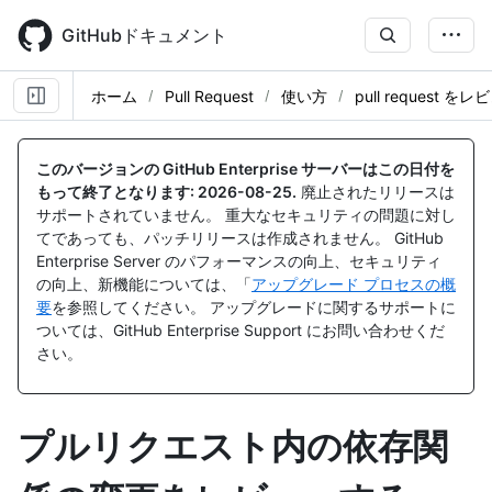
Skip
to
GitHubドキュメント
main
content
ホーム
Pull Request
使い方
pull request 
このバージョンの GitHub Enterprise サーバーはこの日付を
もって終了となります:
2026-08-25
.
廃止されたリリースは
サポートされていません。 重大なセキュリティの問題に対し
てであっても、パッチリリースは作成されません。 GitHub
Enterprise Server のパフォーマンスの向上、セキュリティ
の向上、新機能については、「
アップグレード プロセスの概
要
を参照してください。 アップグレードに関するサポートに
ついては、GitHub Enterprise Support にお問い合わせくだ
さい。
プルリクエスト内の依存関