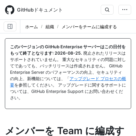
Skip
to
GitHubドキュメント
main
content
ホーム
組織
メンバーをチームに編成する
このバージョンの GitHub Enterprise サーバーはこの日付を
もって終了となります:
2026-08-25
.
廃止されたリリースは
サポートされていません。 重大なセキュリティの問題に対し
てであっても、パッチリリースは作成されません。 GitHub
Enterprise Server のパフォーマンスの向上、セキュリティ
の向上、新機能については、「
アップグレード プロセスの概
要
を参照してください。 アップグレードに関するサポートに
ついては、GitHub Enterprise Support にお問い合わせくだ
さい。
メンバーを Team に編成す