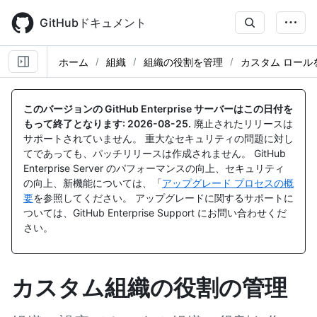
Skip
to
GitHubドキュメント
main
content
ホーム
組織
組織の役割を管理
カスタム ロール
このバージョンの GitHub Enterprise サーバーはこの日付を
もって終了となります:
2026-08-25
.
廃止されたリリースは
サポートされていません。 重大なセキュリティの問題に対し
てであっても、パッチリリースは作成されません。 GitHub
Enterprise Server のパフォーマンスの向上、セキュリティ
の向上、新機能については、「
アップグレード プロセスの概
要
を参照してください。 アップグレードに関するサポートに
ついては、GitHub Enterprise Support にお問い合わせくだ
さい。
カスタム組織の役割の管理