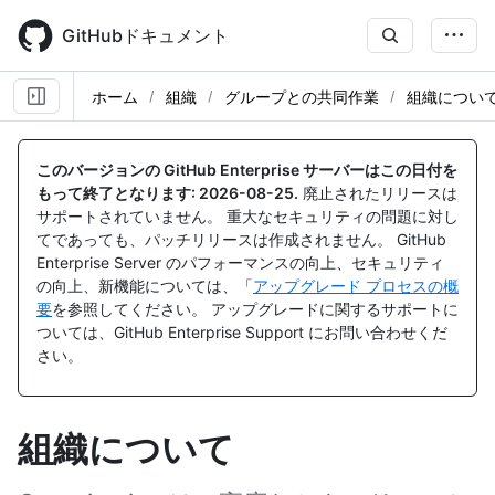
Skip
to
GitHubドキュメント
main
content
ホーム
組織
グループとの共同作業
組織につい
このバージョンの GitHub Enterprise サーバーはこの日付を
もって終了となります:
2026-08-25
.
廃止されたリリースは
サポートされていません。 重大なセキュリティの問題に対し
てであっても、パッチリリースは作成されません。 GitHub
Enterprise Server のパフォーマンスの向上、セキュリティ
の向上、新機能については、「
アップグレード プロセスの概
要
を参照してください。 アップグレードに関するサポートに
ついては、GitHub Enterprise Support にお問い合わせくだ
さい。
組織について