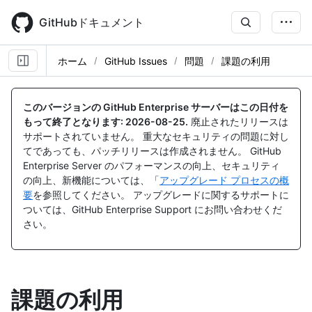
Skip
to
GitHubドキュメント
main
content
ホーム
GitHub Issues
問題
課題の利用
このバージョンの GitHub Enterprise サーバーはこの日付を
もって終了となります:
2026-08-25
.
廃止されたリリースは
サポートされていません。 重大なセキュリティの問題に対し
てであっても、パッチリリースは作成されません。 GitHub
Enterprise Server のパフォーマンスの向上、セキュリティ
の向上、新機能については、「
アップグレード プロセスの概
要
を参照してください。 アップグレードに関するサポートに
ついては、GitHub Enterprise Support にお問い合わせくだ
さい。
課題の利用