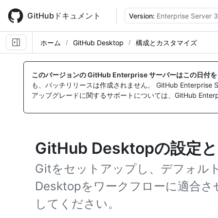
Skip
to
GitHubドキュメント
Version:
Enterprise Server 3
main
content
ホーム
GitHub Desktop
構成とカスタマイズ
このバージョンの GitHub Enterprise サーバーはこの日
も、パッチリリースは作成されません。 GitHub Enterpr
アップグレードに関するサポートについては、GitHub Enterpr
GitHub Desktopの
Gitをセットアップし、デフォルト
Desktopをワークフローに適
してください。