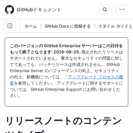
Skip
to
GitHubドキュメント
main
content
ホーム
GitHub Docs に投稿する
スタイル ガイドと
このバージョンの GitHub Enterprise サーバーはこの日付を
もって終了となります:
2026-08-25
.
廃止されたリリースは
サポートされていません。 重大なセキュリティの問題に対し
てであっても、パッチリリースは作成されません。 GitHub
Enterprise Server のパフォーマンスの向上、セキュリティ
の向上、新機能については、「
アップグレード プロセスの概
要
を参照してください。 アップグレードに関するサポートに
ついては、GitHub Enterprise Support にお問い合わせくだ
さい。
リリースノートのコンテン