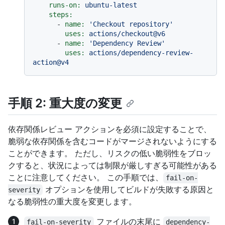
runs-on:
ubuntu-latest
steps:
-
name:
'Checkout repository'
uses:
actions/checkout@v6
-
name:
'Dependency Review'
uses:
actions/dependency-review-
action@v4
手順 2: 重大度の変更
依存関係レビュー アクションを必須に設定することで、
脆弱な依存関係を含むコードがマージされないようにする
ことができます。 ただし、リスクの低い脆弱性をブロッ
クすると、状況によっては制限が厳しすぎる可能性がある
ことに注意してください。 この手順では、
fail-on-
オプションを使用してビルドが失敗する原因と
severity
なる脆弱性の重大度を変更します。
ファイルの末尾に
fail-on-severity
dependency-