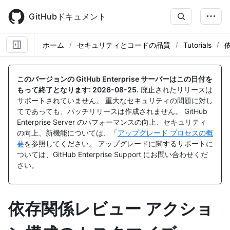
Skip
to
GitHubドキュメント
main
content
ホーム
セキュリティとコードの品質
Tutorials
このバージョンの GitHub Enterprise サーバーはこの日付を
もって終了となります:
2026-08-25
.
廃止されたリリースは
サポートされていません。 重大なセキュリティの問題に対し
てであっても、パッチリリースは作成されません。 GitHub
Enterprise Server のパフォーマンスの向上、セキュリティ
の向上、新機能については、「
アップグレード プロセスの概
要
を参照してください。 アップグレードに関するサポートに
ついては、GitHub Enterprise Support にお問い合わせくだ
さい。
依存関係レビュー アクショ