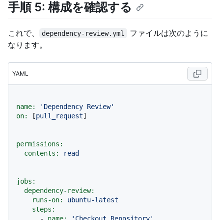
手順 5: 構成を確認する
これで、
ファイルは次のように
dependency-review.yml
なります。
YAML
name:
'Dependency Review'
on:
 [
pull_request
]

permissions:
contents:
read
jobs:
dependency-review:
runs-on:
ubuntu-latest
steps:
-
name:
'Checkout Repository'