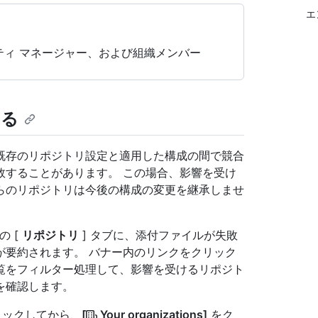
エ
ィ マネージャー、および組織メンバー
する
既存のリポジトリ設定と適用した構成の間で競合
敗することがあります。 この場合、影響を受け
らのリポジトリは今後の構成の変更を継承しませ
の [
リポジトリ
] タブに、添付ファイルが失敗
が要約されます。 バナー内のリンクをクリック
覧をフィルター処理して、影響を受けるリポジト
を確認します。
クリックしてから、
[
Your organizations]
をク