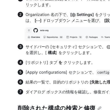
リックします。
Organization 名の下で、
[
Settings]
をクリッ
は、
[
]
ドロップダウン メニューを選び、
[設
サイドバーの [セキュリティ] セクションで、
を選択し、[
構成
] をクリックします。
[リポジトリ] タブ
を
クリックします。
[Apply configurations] セクションで、
config
結果の一覧で、目的のリポジトリの
[失敗した
ダイアログ ボックスの情報を確認し、修復ガ
削除された構成の検索と修復