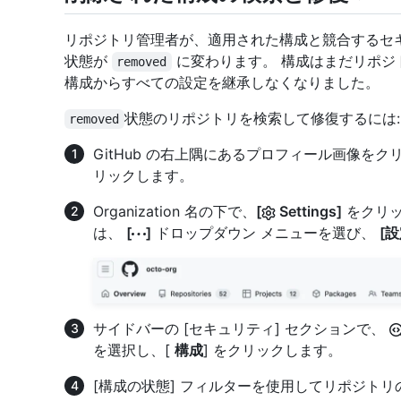
リポジトリ管理者が、適用された構成と競合するセ
状態が
に変わります。 構成はまだリポジ
removed
構成からすべての設定を継承しなくなりました。
状態のリポジトリを検索して修復するには:
removed
GitHub の右上隅にあるプロフィール画像を
リックします。
Organization 名の下で、
[
Settings]
をクリッ
は、
[
]
ドロップダウン メニューを選び、
[設
サイドバーの [セキュリティ] セクションで、
を選択し、[
構成
] をクリックします。
[構成の状態] フィルターを使用してリポジトリ