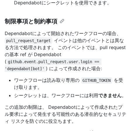
Dependabotにシークレットを使用できます。
制限事項と制約事項
Dependabotによって開始されたワークフローの場合、
イベントは他のイベントとは異な
pull_request_target
る方法で処理されます。 このイベントでは、pull request
の基本 ref が Dependabot
(
github.event.pull_request.user.login == 
) によって作成された場合:
'dependabot[bot]'
ワークフローは読み取り専用の
を受
GITHUB_TOKEN
け取ります。
シークレットは、ワークフローには利用
できません
。
この追加の制限は、 Dependabotによって作成されたプ
ル要求によって発生する可能性のある潜在的なセキュリテ
ィ リスクを防ぐのに役立ちます。