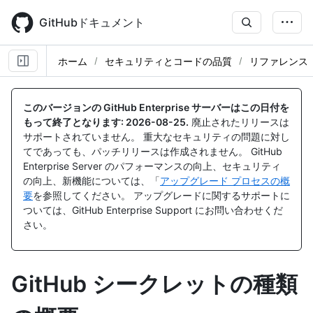
Skip
to
GitHubドキュメント
main
content
ホーム
セキュリティとコードの品質
リファレンス
このバージョンの GitHub Enterprise サーバーはこの日付を
もって終了となります:
2026-08-25
.
廃止されたリリースは
サポートされていません。 重大なセキュリティの問題に対し
てであっても、パッチリリースは作成されません。 GitHub
Enterprise Server のパフォーマンスの向上、セキュリティ
の向上、新機能については、「
アップグレード プロセスの概
要
を参照してください。 アップグレードに関するサポートに
ついては、GitHub Enterprise Support にお問い合わせくだ
さい。
GitHub シークレットの種類