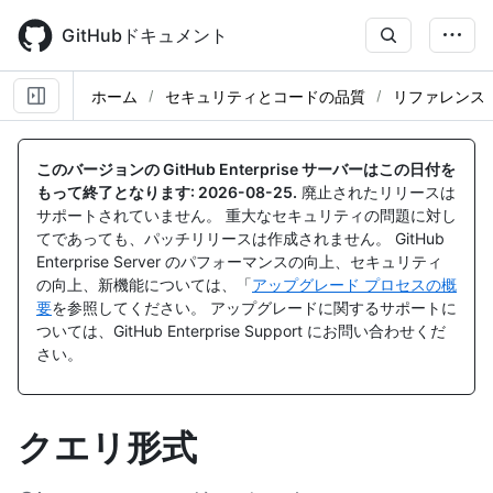
Skip
to
GitHubドキュメント
main
content
ホーム
セキュリティとコードの品質
リファレンス
このバージョンの GitHub Enterprise サーバーはこの日付を
もって終了となります:
2026-08-25
.
廃止されたリリースは
サポートされていません。 重大なセキュリティの問題に対し
てであっても、パッチリリースは作成されません。 GitHub
Enterprise Server のパフォーマンスの向上、セキュリティ
の向上、新機能については、「
アップグレード プロセスの概
要
を参照してください。 アップグレードに関するサポートに
ついては、GitHub Enterprise Support にお問い合わせくだ
さい。
クエリ形式