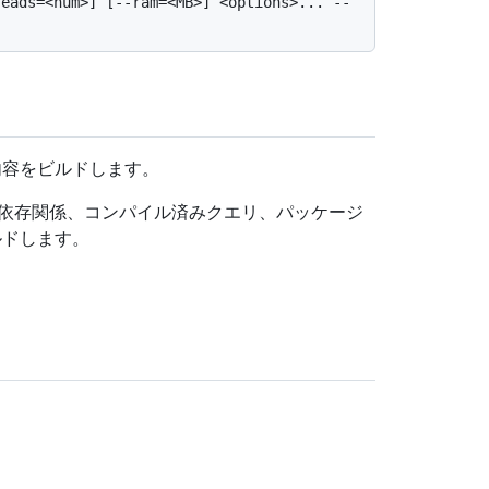
eads=<num>] [--ram=<MB>] <options>... -- 
の内容をビルドします。
の依存関係、コンパイル済みクエリ、パッケージ
ルドします。