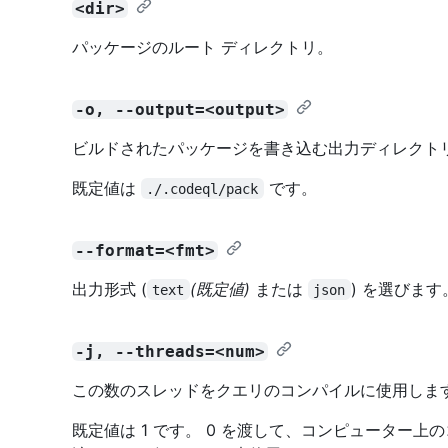
<dir>
パッケージのルート ディレクトリ。
-o, --output=<output>
ビルドされたパッケージを書き込む出力ディレクト
既定値は
です。
./.codeql/pack
--format=<fmt>
出力形式 (
(既定値)
または
) を選びます
text
json
-j, --threads=<num>
この数のスレッドをクエリのコンパイルに使用しま
既定値は 1 です。 0 を渡して、コンピューター上