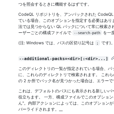
つを照会するときに機能するはずです。
CodeQL リポジトリを、アンパックされた Cod
ている場合、このオプションを指定する必要はあり
法では見つからない QL パックについて常に検索さ
ーザーごとの構成ファイルで
を一度
--search-path
(注: Windows では、パスの区切り記号は
です)
;
--additional-packs=<dir>[:<dir>...]
このディレクトリの一覧が指定されている場合、パ
に、これらのディレクトリで検索されます。 これ
の 2 か所でパック名が見つかった場合は、エラーで
これは、デフォルトのパスにも表示される新しいバ
役立ちます。 一方、構成ファイルでこのオプション
ん"。内部アクションによっては、このオプション
バーライドされます。__