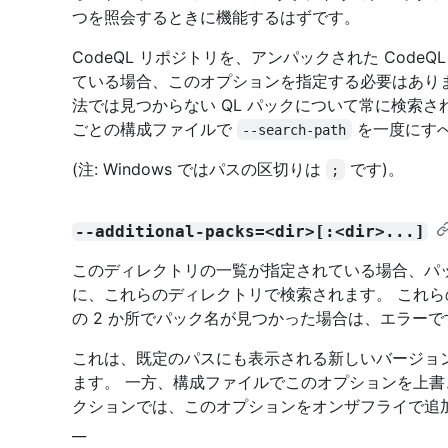
つを照会するときに機能するはずです。
CodeQL リポジトリを、アンパックされた Cod
ている場合、このオプションを指定する必要はあり
法では見つからない QL パックについて常に検索さ
ごとの構成ファイルで
を一度にすべ
--search-path
(注: Windows ではパスの区切りは
です)。
;
--additional-packs=<dir>[:<dir>...]
このディレクトリの一覧が指定されている場合、パ
に、これらのディレクトリで検索されます。 これ
の 2 か所でパック名が見つかった場合は、エラーで
これは、既定のパスにも表示される新しいバージョ
ます。 一方、構成ファイルでこのオプションを上書
クションでは、このオプションをオンザフライで追
__