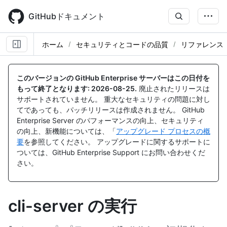
Skip
to
GitHubドキュメント
main
content
ホーム
セキュリティとコードの品質
リファレンス
このバージョンの GitHub Enterprise サーバーはこの日付を
もって終了となります:
2026-08-25
.
廃止されたリリースは
サポートされていません。 重大なセキュリティの問題に対し
てであっても、パッチリリースは作成されません。 GitHub
Enterprise Server のパフォーマンスの向上、セキュリティ
の向上、新機能については、「
アップグレード プロセスの概
要
を参照してください。 アップグレードに関するサポートに
ついては、GitHub Enterprise Support にお問い合わせくだ
さい。
cli-server の実行