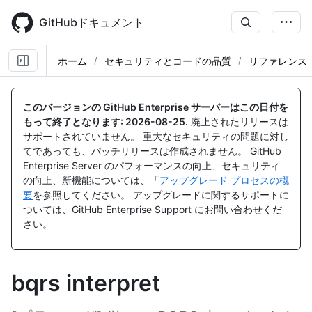
Skip
to
GitHubドキュメント
main
content
ホーム
セキュリティとコードの品質
リファレンス
このバージョンの GitHub Enterprise サーバーはこの日付を
もって終了となります:
2026-08-25
.
廃止されたリリースは
サポートされていません。 重大なセキュリティの問題に対し
てであっても、パッチリリースは作成されません。 GitHub
Enterprise Server のパフォーマンスの向上、セキュリティ
の向上、新機能については、「
アップグレード プロセスの概
要
を参照してください。 アップグレードに関するサポートに
ついては、GitHub Enterprise Support にお問い合わせくだ
さい。
bqrs interpret