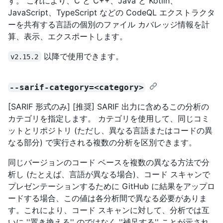
す。 これにより、C と C++、Java と Kotlin、
JavaScript、TypeScript などの CodeQL エクストラクタ
ーを共有する言語の個別のファイル カバレッジ情報を計
算、表示、エクスポートします。
以降で使用できます。
v2.15.2
--sarif-category=<category>
[SARIF 形式のみ] [推奨] SARIF 出力に含めるこの分析の
カテゴリを指定します。 カテゴリを使用して、同じコミ
ットとリポジトリ (ただし、異なる言語またはコードの異
なる部分) で実行される複数の分析を区別できます。
同じバージョンのコード ベースを複数の異なる方法で分
析し (たとえば、言語が異なる場合)、コード スキャンで
プレゼンテーションするために GitHub に結果をアップロ
ードする場合、この値は各分析間で異なる必要がありま
す。これにより、コード スキャンに対して、分析では互
いに ''置き換える'' のではなく ''補足する'' ことが示され