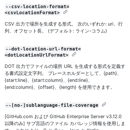
--csv-location-format=
<csvLocationFormat>
CSV 出力で場所を生成する形式。 次のいずれか: uri、行
列、オフセット長。 (デフォルト: ライン-コラム)
--dot-location-url-format=
<dotLocationUrlFormat>
DOT 出力でファイルの場所 URL を生成する形式を定義す
る書式設定文字列。 プレースホルダーとして、{path}、
{start:line}、{start:column}、{end:line}、
{end:column}、{offset}、{length} を使用できます。
--[no-]sublanguage-file-coverage
[GitHub.com および GitHub Enterprise Server v3.12.0
以降のみ] サブ言語のファイル カバレッジ情報を使用しま