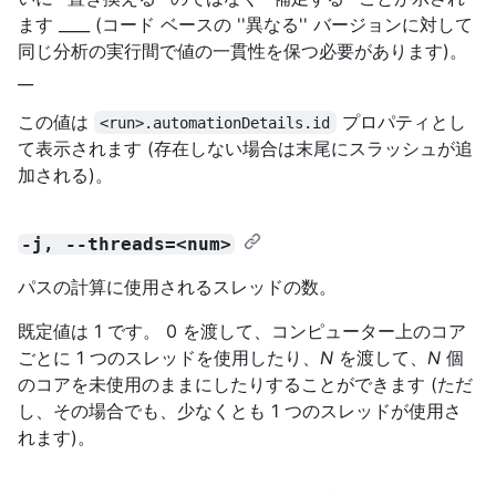
ます ____ (コード ベースの ''異なる'' バージョンに対して
同じ分析の実行間で値の一貫性を保つ必要があります)。
__
この値は
プロパティとし
<run>.automationDetails.id
て表示されます (存在しない場合は末尾にスラッシュが追
加される)。
-j, --threads=<num>
パスの計算に使用されるスレッドの数。
既定値は 1 です。 0 を渡して、コンピューター上のコア
ごとに 1 つのスレッドを使用したり、
N
を渡して、
N
個
のコアを未使用のままにしたりすることができます (ただ
し、その場合でも、少なくとも 1 つのスレッドが使用さ
れます)。