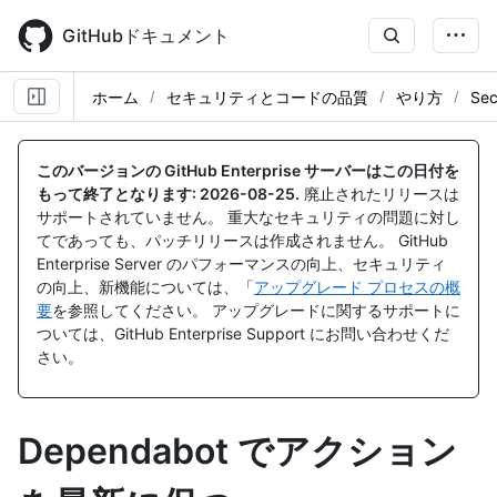
Skip
to
GitHubドキュメント
main
content
ホーム
セキュリティとコードの品質
やり方
Sec
このバージョンの GitHub Enterprise サーバーはこの日付を
もって終了となります:
2026-08-25
.
廃止されたリリースは
サポートされていません。 重大なセキュリティの問題に対し
てであっても、パッチリリースは作成されません。 GitHub
Enterprise Server のパフォーマンスの向上、セキュリティ
の向上、新機能については、「
アップグレード プロセスの概
要
を参照してください。 アップグレードに関するサポートに
ついては、GitHub Enterprise Support にお問い合わせくだ
さい。
Dependabot でアクション