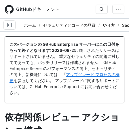
Skip
to
GitHubドキュメント
main
content
ホーム
セキュリティとコードの品質
やり方
Sec
このバージョンの GitHub Enterprise サーバーはこの日付を
もって終了となります:
2026-08-25
.
廃止されたリリースは
サポートされていません。 重大なセキュリティの問題に対し
てであっても、パッチリリースは作成されません。 GitHub
Enterprise Server のパフォーマンスの向上、セキュリティ
の向上、新機能については、「
アップグレード プロセスの概
要
を参照してください。 アップグレードに関するサポートに
ついては、GitHub Enterprise Support にお問い合わせくだ
さい。
依存関係レビュー アクショ