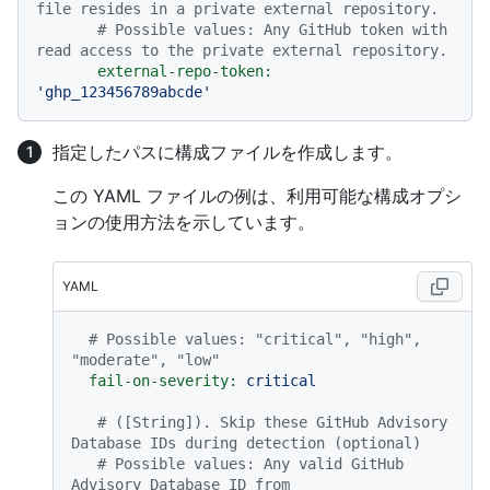
file resides in a private external repository.
# Possible values: Any GitHub token with 
read access to the private external repository.
external-repo-token:
'ghp_123456789abcde'
指定したパスに構成ファイルを作成します。
この YAML ファイルの例は、利用可能な構成オプシ
ョンの使用方法を示しています。
YAML
# Possible values: "critical", "high", 
"moderate", "low"
fail-on-severity:
critical
# ([String]). Skip these GitHub Advisory 
Database IDs during detection (optional)
# Possible values: Any valid GitHub 
Advisory Database ID from 