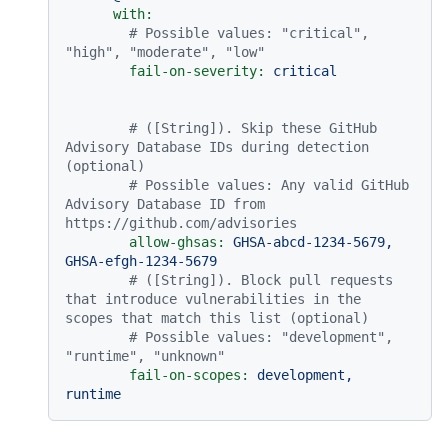
with:
# Possible values: "critical", 
"high", "moderate", "low"
fail-on-severity:
critical
# ([String]). Skip these GitHub 
Advisory Database IDs during detection 
(optional)
# Possible values: Any valid GitHub 
Advisory Database ID from 
https://github.com/advisories
allow-ghsas:
GHSA-abcd-1234-5679,
GHSA-efgh-1234-5679
# ([String]). Block pull requests 
that introduce vulnerabilities in the 
scopes that match this list (optional)
# Possible values: "development", 
"runtime", "unknown"
fail-on-scopes:
development,
runtime