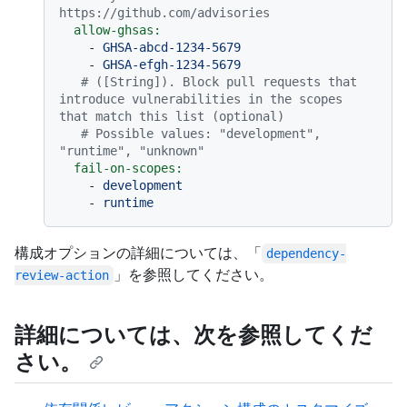
https://github.com/advisories
allow-ghsas:
-
GHSA-abcd-1234-5679
-
GHSA-efgh-1234-5679
# ([String]). Block pull requests that 
introduce vulnerabilities in the scopes 
that match this list (optional)
# Possible values: "development", 
"runtime", "unknown"
fail-on-scopes:
-
development
-
runtime
構成オプションの詳細については、「
dependency-
」を参照してください。
review-action
詳細については、次を参照してくだ
さい。