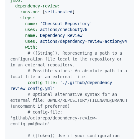
jobs:
dependency-review:
runs-on:
 [
self-hosted
]

steps:
-
name:
'Checkout Repository'
uses:
actions/checkout@v6
-
name:
Dependency
Review
uses:
actions/dependency-review-action@v4
with:
# ([String]). Representing a path to a 
configuration file local to the repository or 
in an external repository.
# Possible values: An absolute path to a 
local file or an external file.
config-file:
'./.github/dependency-
review-config.yml'
# Optional alternative syntax for an 
external file: OWNER/REPOSITORY/FILENAME@BRANCH 
(uncomment if preferred)
# config-file: 
'github/octorepo/dependency-review-
config.yml@main'
# ([Token]) Use if your configuration 