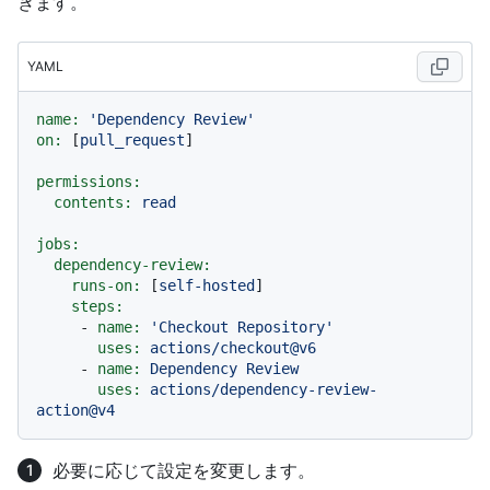
きます。
YAML
name:
'Dependency Review'
on:
 [
pull_request
]

permissions:
contents:
read
jobs:
dependency-review:
runs-on:
 [
self-hosted
]

steps:
-
name:
'Checkout Repository'
uses:
actions/checkout@v6
-
name:
Dependency
Review
uses:
actions/dependency-review-
action@v4
必要に応じて設定を変更します。