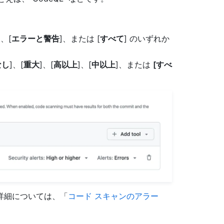
]、[
エラーと警告
]、または [
すべて
] のいずれか
なし
]、[
重大
]、[
高以上
]、[
中以上
]、または
[すべ
詳細については、「
コード スキャンのアラー