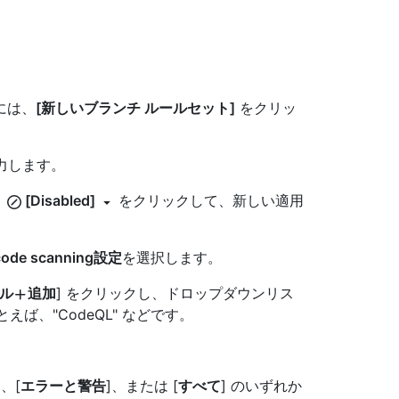
には、
[新しいブランチ ルールセット]
をクリッ
力します。
、
[Disabled]
をクリックして、新しい適用
e scanning設定
を選択します。
ル
追加
] をクリックし、ドロップダウンリス
とえば、"CodeQL" などです。
]、[
エラーと警告
]、または [
すべて
] のいずれか