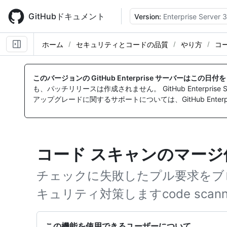
Skip
to
GitHubドキュメント
Version:
Enterprise Server 3
main
content
ホーム
セキュリティとコードの品質
やり方
コ
このバージョンの GitHub Enterprise サーバーはこの日
も、パッチリリースは作成されません。 GitHub Enterpr
アップグレードに関するサポートについては、GitHub Enterpr
コード スキャンのマー
チェックに失敗したプル要求をブ
キュリティ対策しますcode scann
この機能を使用できるユーザーについて