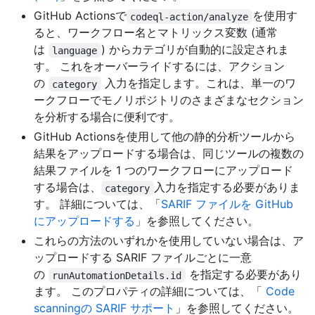
GitHub Actionsで
を使用す
codeql-action/analyze
ると、ワークフロー名とマトリックス変数 (通常
は
) からカテゴリが自動的に設定されま
language
す。 これをオーバーライドするには、アクション
の
入力を指定します。これは、単一のワ
category
ークフローでモノリポジトリのさまざまなセクション
を分析する場合に便利です。
GitHub Actionsを使用して他の静的分析ツールから
結果をアップロードする場合は、同じツールの複数の
結果ファイルを 1 つのワークフローにアップロード
する場合は、
入力を指定する必要がありま
category
す。 詳細については、「
SARIF ファイルを GitHub
にアップロードする
」を参照してください。
これらの方法のいずれかを使用していない場合は、ア
ップロードする SARIF ファイルごとに一意
の
を指定する必要があり
runAutomationDetails.id
ます。 このプロパティの詳細については、「
Code
scanningの SARIF サポート
」を参照してください。