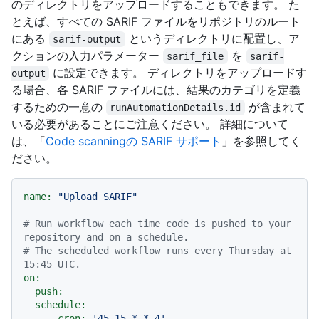
のディレクトリをアップロードすることもできます。 た
とえば、すべての SARIF ファイルをリポジトリのルート
にある
というディレクトリに配置し、ア
sarif-output
クションの入力パラメーター
を
sarif_file
sarif-
に設定できます。 ディレクトリをアップロードす
output
る場合、各 SARIF ファイルには、結果のカテゴリを定義
するための一意の
が含まれて
runAutomationDetails.id
いる必要があることにご注意ください。 詳細について
は、「
Code scanningの SARIF サポート
」を参照してく
ださい。
name:
"Upload SARIF"
# Run workflow each time code is pushed to your 
repository and on a schedule.
# The scheduled workflow runs every Thursday at 
15:45 UTC.
on:
push:
schedule:
-
cron:
'45 15 * * 4'