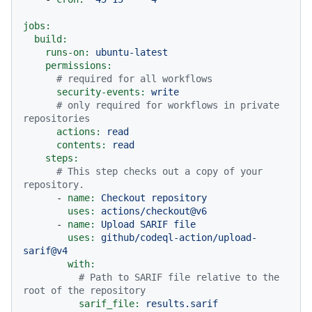
jobs:
build:
runs-on:
ubuntu-latest
permissions:
# required for all workflows
security-events:
write
# only required for workflows in private 
repositories
actions:
read
contents:
read
steps:
# This step checks out a copy of your 
repository.
-
name:
Checkout
repository
uses:
actions/checkout@v6
-
name:
Upload
SARIF
file
uses:
github/codeql-action/upload-
sarif@v4
with:
# Path to SARIF file relative to the 
root of the repository
sarif_file:
results.sarif