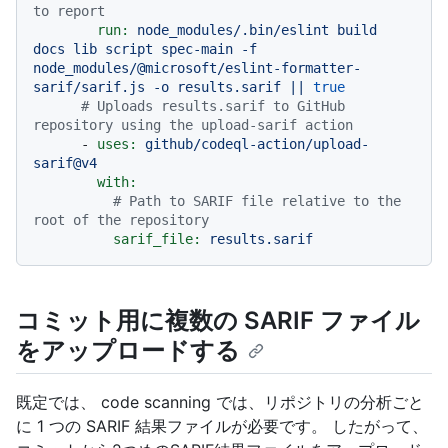
to report
run:
node_modules/.bin/eslint
build
docs
lib
script
spec-main
-f
node_modules/@microsoft/eslint-formatter-
sarif/sarif.js
-o
results.sarif
||
true
# Uploads results.sarif to GitHub 
repository using the upload-sarif action
-
uses:
github/codeql-action/upload-
sarif@v4
with:
# Path to SARIF file relative to the 
root of the repository
sarif_file:
results.sarif
コミット用に複数の SARIF ファイル
をアップロードする
既定では、 code scanning では、リポジトリの分析ごと
に 1 つの SARIF 結果ファイルが必要です。 したがって、