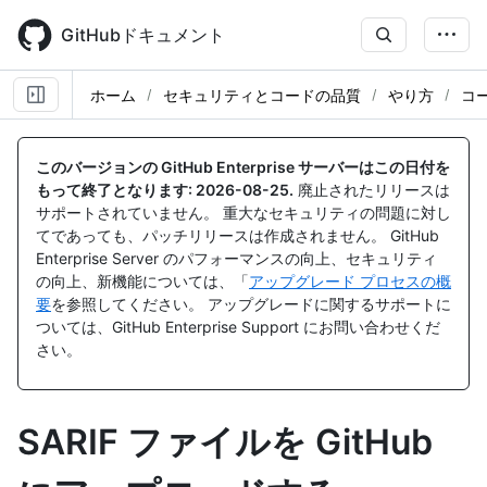
Skip
to
GitHubドキュメント
main
content
ホーム
セキュリティとコードの品質
やり方
コ
このバージョンの GitHub Enterprise サーバーはこの日付を
もって終了となります:
2026-08-25
.
廃止されたリリースは
サポートされていません。 重大なセキュリティの問題に対し
てであっても、パッチリリースは作成されません。 GitHub
Enterprise Server のパフォーマンスの向上、セキュリティ
の向上、新機能については、「
アップグレード プロセスの概
要
を参照してください。 アップグレードに関するサポートに
ついては、GitHub Enterprise Support にお問い合わせくだ
さい。
SARIF ファイルを GitHub