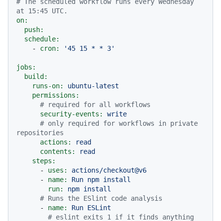
# The scheduled workflow runs every Wednesday 
at 15:45 UTC.
on:
push:
schedule:
-
cron:
'45 15 * * 3'
jobs:
build:
runs-on:
ubuntu-latest
permissions:
# required for all workflows
security-events:
write
# only required for workflows in private 
repositories
actions:
read
contents:
read
steps:
-
uses:
actions/checkout@v6
-
name:
Run
npm
install
run:
npm
install
# Runs the ESlint code analysis
-
name:
Run
ESLint
# eslint exits 1 if it finds anything 