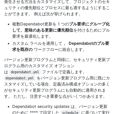
発生させる方法をカスタマイズして、プロジェクトのセキ
ュリティの優先順位とプロセスに最も適するようにするこ
とができます。 例えば次が挙げられます。
複数Dependabot更新を 1 つの
プル要求にグループ化
して、意味のある更新に優先順位
を付けるためにプル
要求を最適化します。
カスタム ラベルを適用して
、 Dependabotのプル要
求を既存の
ワークフローに統合します。
バージョン更新プログラムと同様に、セキュリティ更新プ
ログラム用のカスタマイズ オプション
は
ファイルで定義します。
dependabot.yml
をバージョン更新プログラム用に既にカ
dependabot.yml
スタマイズしている場合、定義済み構成オプションの多く
がセキュリティ更新プログラムにも自動的に適用されま
す。 ただし、注意すべき重要な点がいくつかあります。
Dependabot security updates は、バージョン更新
のために **** で設定した
に基づいて実行
schedule