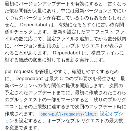
最初にバージョンアップデートを有効にすると、古くなっ
た依存関係が大量にあり、中には最新バージョンまでにい
くつものバージョンが存在しているものもあるかもしれま
せん。 Dependabot は、有効になるとすぐに古い依存関
係をチェックします。 更新を設定したマニフェスト ファ
イルの数に応じて、設定ファイルを追加してから数分以内
に、バージョン更新用の新しいプル リクエストが表示さ
れることがあります。 Dependabot は、構成ファイルに
対する後続の変更に対しても更新を実行します。
pull requests を管理しやすく、確認しやすくするため
に、 Dependabot は最大 5 つのプル要求を発生させ、最
新バージョンへの依存関係の提供を開始します。 次回の
予定されたアップデートまでに、最初に作成されたこれら
のプルリクエストの一部をマージすると、残りのプルリク
エストはその上限数に達するまで次回のアップデート時に
作成されます。
設定オプシ
open-pull-requests-limit
ョン
を設定すると、オープンなプル リクエストの最大数
を変更できます。