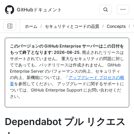
Skip
to
GitHubドキュメント
main
content
ホーム
セキュリティとコードの品質
Concepts
このバージョンの GitHub Enterprise サーバーはこの日付を
もって終了となります:
2026-08-25
.
廃止されたリリースは
サポートされていません。 重大なセキュリティの問題に対し
てであっても、パッチリリースは作成されません。 GitHub
Enterprise Server のパフォーマンスの向上、セキュリティ
の向上、新機能については、「
アップグレード プロセスの概
要
を参照してください。 アップグレードに関するサポートに
ついては、GitHub Enterprise Support にお問い合わせくだ
さい。
Dependabot プル リクエス