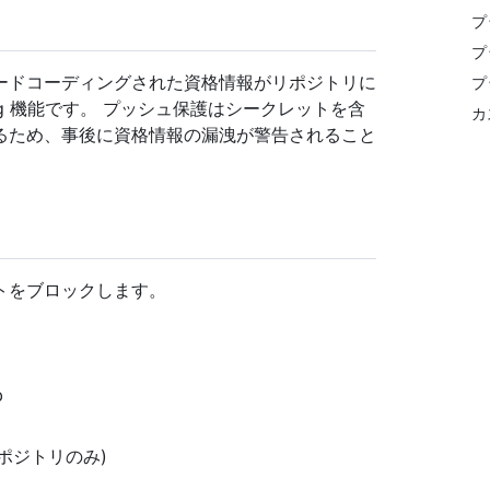
プ
プ
ードコーディングされた資格情報がリポジトリに
プ
ning 機能です。 プッシュ保護はシークレットを含
カ
るため、事後に資格情報の漏洩が警告されること
トをブロックします。
b
リポジトリのみ)