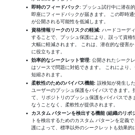
即時のフィードバック
: プッシュ試行中に潜在
即座にフィードバックが届きます。 この即時
が公開される可能性を低減します。
資格情報リークのリスクの軽減:
ハードコーディ
することで、プッシュ保護により、誤って資格
大幅に軽減されます。 これは、潜在的な侵害
に役立ちます。
効率的なシークレット管理
: 公開されたシー
はソースで問題に対処できます。 これにより
短縮されます。
柔軟性のためのバイパス機能:
誤検知が発生した
ユーザーのプッシュ保護をバイパスできます。
て、リポジトリのプッシュ保護をバイパスでき
なうことなく、柔軟性が提供されます。
カスタム パターンを検出する機能 (組織のリポジ
トを検出するためのカスタム パターンを定義で
護によって、標準以外のシークレットも効果的