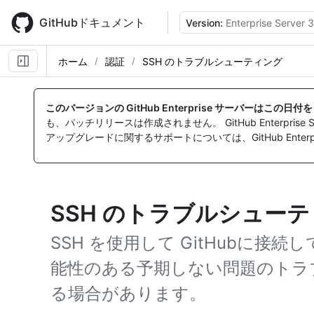
Skip
to
GitHubドキュメント
Version:
Enterprise Server 3
main
content
ホーム
認証
SSH のトラブルシューティング
このバージョンの GitHub Enterprise サーバーはこの日
も、パッチリリースは作成されません。 GitHub Enterpr
アップグレードに関するサポートについては、GitHub Enterpr
SSH のトラブルシュー
SSH を使用して GitHubに接
能性のある予期しない問題のトラ
る場合があります。