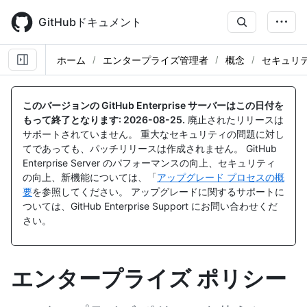
Skip
to
GitHubドキュメント
main
content
ホーム
エンタープライズ管理者
概念
セキュリ
このバージョンの GitHub Enterprise サーバーはこの日付を
もって終了となります:
2026-08-25
.
廃止されたリリースは
サポートされていません。 重大なセキュリティの問題に対し
てであっても、パッチリリースは作成されません。 GitHub
Enterprise Server のパフォーマンスの向上、セキュリティ
の向上、新機能については、「
アップグレード プロセスの概
要
を参照してください。 アップグレードに関するサポートに
ついては、GitHub Enterprise Support にお問い合わせくだ
さい。
エンタープライズ ポリシー