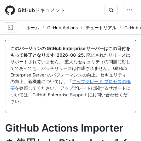
Skip
to
GitHubドキュメント
main
content
ホーム
GitHub Actions
チュートリアル
GitHub
このバージョンの GitHub Enterprise サーバーはこの日付を
もって終了となります:
2026-08-25
.
廃止されたリリースは
サポートされていません。 重大なセキュリティの問題に対し
てであっても、パッチリリースは作成されません。 GitHub
Enterprise Server のパフォーマンスの向上、セキュリティ
の向上、新機能については、「
アップグレード プロセスの概
要
を参照してください。 アップグレードに関するサポートに
ついては、GitHub Enterprise Support にお問い合わせくだ
さい。
GitHub Actions Importer