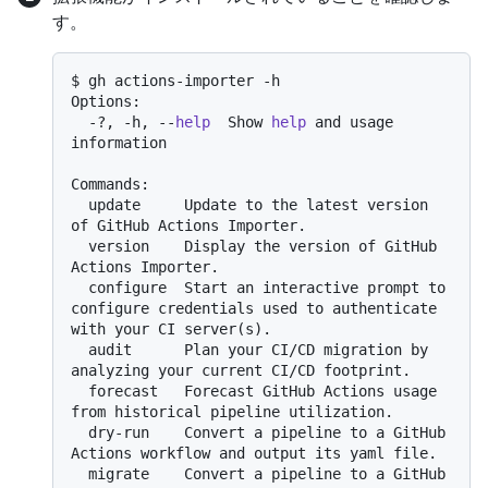
す。
$ gh actions-importer -h

Options:

  -?, -h, --
help
  Show 
help
 and usage 
information

Commands:

  update     Update to the latest version 
of GitHub Actions Importer.

  version    Display the version of GitHub 
Actions Importer.

  configure  Start an interactive prompt to 
configure credentials used to authenticate 
with your CI server(s).

  audit      Plan your CI/CD migration by 
analyzing your current CI/CD footprint.

  forecast   Forecast GitHub Actions usage 
from historical pipeline utilization.

  dry-run    Convert a pipeline to a GitHub 
Actions workflow and output its yaml file.

  migrate    Convert a pipeline to a GitHub 