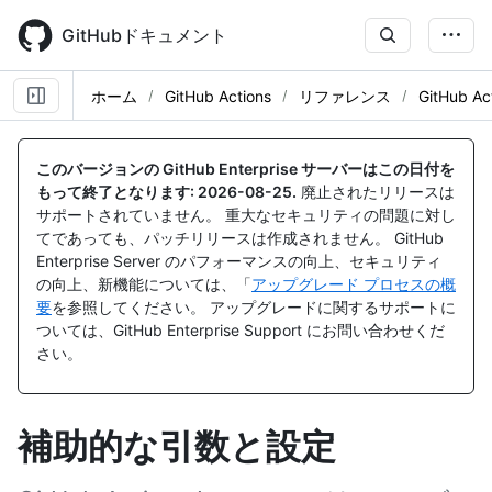
Skip
to
GitHubドキュメント
main
content
ホーム
GitHub Actions
リファレンス
GitHub Ac
このバージョンの GitHub Enterprise サーバーはこの日付を
もって終了となります:
2026-08-25
.
廃止されたリリースは
サポートされていません。 重大なセキュリティの問題に対し
てであっても、パッチリリースは作成されません。 GitHub
Enterprise Server のパフォーマンスの向上、セキュリティ
の向上、新機能については、「
アップグレード プロセスの概
要
を参照してください。 アップグレードに関するサポートに
ついては、GitHub Enterprise Support にお問い合わせくだ
さい。
補助的な引数と設定