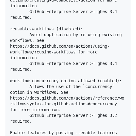
actions/creating-a-composite-action for more 
information.

        GitHub Enterprise Server >= ghes-3.4 
required.

reusable-workflows (disabled):

        Avoid duplication by re-using existing 
workflows. See 
https://docs.github.com/en/actions/using-
workflows/reusing-workflows for more 
information.

        GitHub Enterprise Server >= ghes-3.4 
required.

workflow-concurrency-option-allowed (enabled):

        Allows the use of the `concurrency` 
option in workflows. See 
https://docs.github.com/en/actions/reference/wo
rkflow-syntax-for-github-actions#concurrency 
for more information.

        GitHub Enterprise Server >= ghes-3.2 
required.

Enable features by passing --enable-features 