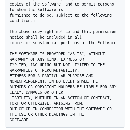
copies of the Software, and to permit persons 
to whom the Software is

furnished to do so, subject to the following 
conditions:

The above copyright notice and this permission 
notice shall be included in all

copies or substantial portions of the Software.

THE SOFTWARE IS PROVIDED "AS IS", WITHOUT 
WARRANTY OF ANY KIND, EXPRESS OR

IMPLIED, INCLUDING BUT NOT LIMITED TO THE 
WARRANTIES OF MERCHANTABILITY,

FITNESS FOR A PARTICULAR PURPOSE AND 
NONINFRINGEMENT. IN NO EVENT SHALL THE

AUTHORS OR COPYRIGHT HOLDERS BE LIABLE FOR ANY 
CLAIM, DAMAGES OR OTHER

LIABILITY, WHETHER IN AN ACTION OF CONTRACT, 
TORT OR OTHERWISE, ARISING FROM,

OUT OF OR IN CONNECTION WITH THE SOFTWARE OR 
THE USE OR OTHER DEALINGS IN THE
