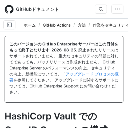
Skip
to
GitHubドキュメント
main
content
ホーム
GitHub Actions
方法
作業をセキュリテ
このバージョンの GitHub Enterprise サーバーはこの日付を
もって終了となります:
2026-08-25
.
廃止されたリリースは
サポートされていません。 重大なセキュリティの問題に対し
てであっても、パッチリリースは作成されません。 GitHub
Enterprise Server のパフォーマンスの向上、セキュリティ
の向上、新機能については、「
アップグレード プロセスの概
要
を参照してください。 アップグレードに関するサポートに
ついては、GitHub Enterprise Support にお問い合わせくだ
さい。
HashiCorp Vault での