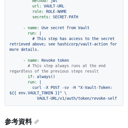
method:
jwt
url:
VAULT-URL
role:
ROLE-NAME
secrets:
SECRET-PATH
-
name:
Use
secret
from
Vault
run:
|

          # This step has access to the secret 
retrieved above; see hashicorp/vault-action for 
-
name:
Revoke
token
# This step always runs at the end 
regardless of the previous steps result
if:
always()
run:
|

          curl -X POST -sv -H "X-Vault-Token: 
${{ env.VAULT_TOKEN }}" \

参考資料