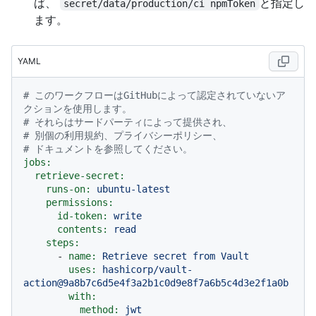
ば、
と指定し
secret/data/production/ci npmToken
ます。
YAML
# このワークフローはGitHubによって認定されていないア
クションを使用します。
# それらはサードパーティによって提供され、
# 別個の利用規約、プライバシーポリシー、
# ドキュメントを参照してください。
jobs:
retrieve-secret:
runs-on:
ubuntu-latest
permissions:
id-token:
write
contents:
read
steps:
-
name:
Retrieve
secret
from
Vault
uses:
hashicorp/vault-
action@9a8b7c6d5e4f3a2b1c0d9e8f7a6b5c4d3e2f1a0b
with:
method:
jwt