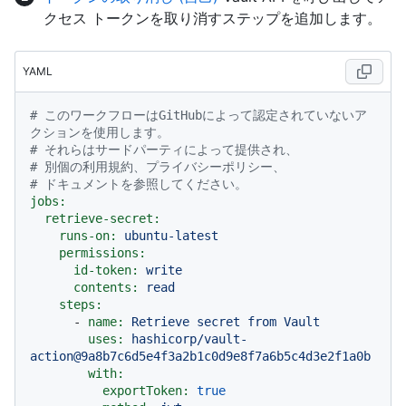
クセス トークンを取り消すステップを追加します。
YAML
# このワークフローはGitHubによって認定されていないア
クションを使用します。
# それらはサードパーティによって提供され、
# 別個の利用規約、プライバシーポリシー、
# ドキュメントを参照してください。
jobs:
retrieve-secret:
runs-on:
ubuntu-latest
permissions:
id-token:
write
contents:
read
steps:
-
name:
Retrieve
secret
from
Vault
uses:
hashicorp/vault-
action@9a8b7c6d5e4f3a2b1c0d9e8f7a6b5c4d3e2f1a0b
with:
exportToken:
true