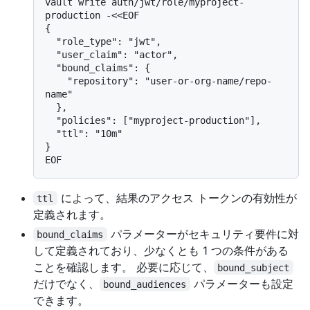
vault write auth/jwt/role/myproject-
production -<<EOF

{

  "role_type": "jwt",

  "user_claim": "actor",

  "bound_claims": {

    "repository": "user-or-org-name/repo-
name"

  },

  "policies": ["myproject-production"],

  "ttl": "10m"

}

によって、結果のアクセス トークンの有効性が
ttl
定義されます。
パラメーターがセキュリティ要件に対
bound_claims
して定義されており、少なくとも 1 つの条件がある
ことを確認します。 必要に応じて、
bound_subject
だけでなく、
パラメーターも設定
bound_audiences
できます。