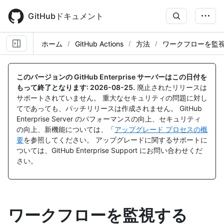
Skip
to
GitHubドキュメント
main
content
ホーム
GitHub Actions
方法
ワークフローを監
このバージョンの GitHub Enterprise サーバーはこの日付を
もって終了となります:
2026-08-25
.
廃止されたリリースは
サポートされていません。 重大なセキュリティの問題に対し
てであっても、パッチリリースは作成されません。 GitHub
Enterprise Server のパフォーマンスの向上、セキュリティ
の向上、新機能については、「
アップグレード プロセスの概
要
を参照してください。 アップグレードに関するサポートに
ついては、GitHub Enterprise Support にお問い合わせくだ
さい。
ワークフローを監視する