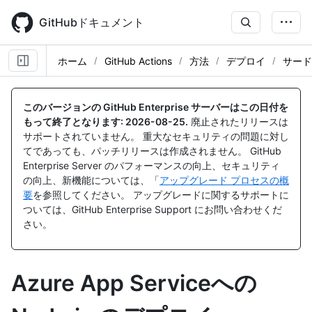
Skip
to
GitHubドキュメント
main
content
ホーム
GitHub Actions
方法
デプロイ
サード
このバージョンの GitHub Enterprise サーバーはこの日付を
もって終了となります:
2026-08-25
.
廃止されたリリースは
サポートされていません。 重大なセキュリティの問題に対し
てであっても、パッチリリースは作成されません。 GitHub
Enterprise Server のパフォーマンスの向上、セキュリティ
の向上、新機能については、「
アップグレード プロセスの概
要
を参照してください。 アップグレードに関するサポートに
ついては、GitHub Enterprise Support にお問い合わせくだ
さい。
Azure App Serviceへの