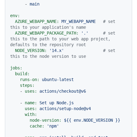
-
main
env:
AZURE_WEBAPP_NAME:
MY_WEBAPP_NAME
# set 
this to your application's name
AZURE_WEBAPP_PACKAGE_PATH:
'.'
# set 
this to the path to your web app project, 
defaults to the repository root
NODE_VERSION:
'14.x'
# set 
this to the node version to use
jobs:
build:
runs-on:
ubuntu-latest
steps:
-
uses:
actions/checkout@v6
-
name:
Set
up
Node.js
uses:
actions/setup-node@v4
with:
node-version:
${{
env.NODE_VERSION
}}
cache:
'npm'