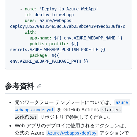
-
name:
'Deploy to Azure WebApp'
id:
deploy-to-webapp
uses:
azure/webapps-
deploy@85270a1854658d167ab239bce43949edb336fa7c
with:
app-name:
${{
env.AZURE_WEBAPP_NAME
}}
publish-profile:
${{
secrets.AZURE_WEBAPP_PUBLISH_PROFILE
}}
package:
${{
env.AZURE_WEBAPP_PACKAGE_PATH
}}
参考資料
元のワークフロー テンプレートについては、
azure-
を GitHub Actions
webapps-node.yml
starter-
リポジトリで参照してください。
workflows
Web アプリのデプロイに使用されるアクションは、
公式の Azure
アクションで
Azure/webapps-deploy