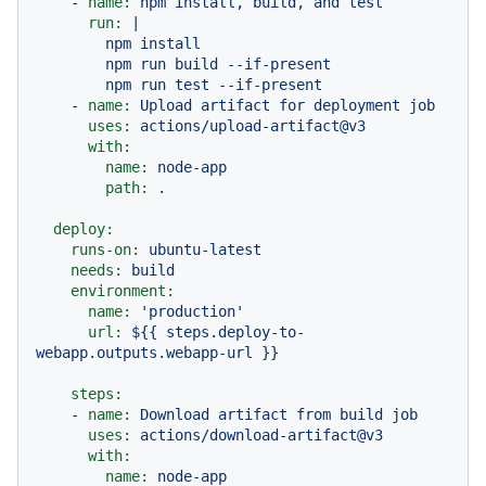
-
name:
npm
install,
build,
and
test
run:
|

        npm install

        npm run build --if-present

-
name:
Upload
artifact
for
deployment
job
uses:
actions/upload-artifact@v3
with:
name:
node-app
path:
.
deploy:
runs-on:
ubuntu-latest
needs:
build
environment:
name:
'production'
url:
${{
steps.deploy-to-
webapp.outputs.webapp-url
}}
steps:
-
name:
Download
artifact
from
build
job
uses:
actions/download-artifact@v3
with:
name:
node-app