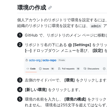
環境の作成
個人アカウントのリポジトリで環境を設定するには
組織のリポジトリに環境を設定するには、
ア
admin
GitHub で、リポジトリのメイン ページに移
リポジトリ名の下にある
[Settings]
をクリッ
[
]
ドロップダウン メニューを選び、
[設定]
を
左側のサイドバーで、
[環境]
をクリックします
[新しい環境]
をクリックします。
環境の名前を入力し、
[環境の構成]
をクリック
れません。 環境名は255文字を超えてはなら