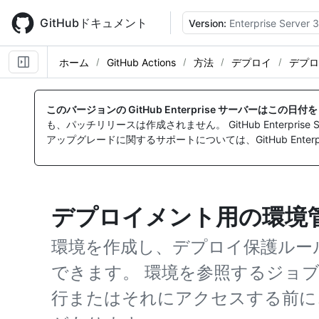
Skip
to
GitHubドキュメント
Version:
Enterprise Server 3
main
content
ホーム
GitHub Actions
方法
デプロイ
デプロ
このバージョンの GitHub Enterprise サーバーはこの日
も、パッチリリースは作成されません。 GitHub Enterpr
アップグレードに関するサポートについては、GitHub Enterpr
デプロイメント用の環境
環境を作成し、デプロイ保護ルー
できます。 環境を参照するジョ
行またはそれにアクセスする前に