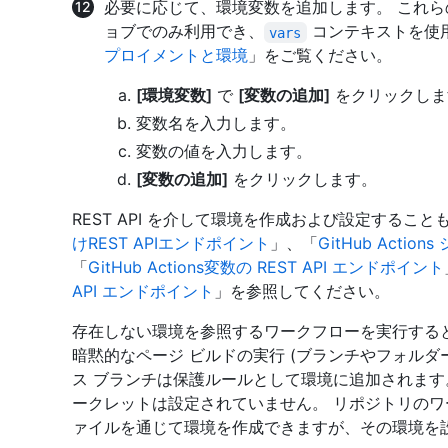
必要に応じて、環境変数を追加します。 これら
ョブでのみ利用でき、
コンテキストを使
vars
プロイメントと環境
」をご覧ください。
[環境変数]
で
[変数の追加]
をクリックしま
変数名を入力します。
変数の値を入力します。
[変数の追加]
をクリックします。
REST API を介して環境を作成および設定するこ
けREST APIエンドポイント
」、「
GitHub Acti
「
GitHub Actions変数の REST API エンドポイント
API エンドポイント
」を参照してください。
存在しない環境を参照するワークフローを実行する
暗黙的なページ ビルドの実行 (ブランチやフォルダ
ス ブランチは保護ルールとして環境に追加されます
ークレットは設定されていません。 リポジトリの
ァイルを通じて環境を作成できますが、その環境を