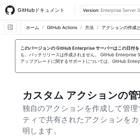
Skip
to
GitHubドキュメント
Version:
Enterprise Server 3
main
content
ホーム
GitHub Actions
方法
アクションの作成
このバージョンの GitHub Enterprise サーバーはこの日
も、パッチリリースは作成されません。 GitHub Enterpr
アップグレードに関するサポートについては、GitHub Enterpr
カスタム アクションの管
独自のアクションを作成して管理する
ティで共有されたアクションをカ
明します。