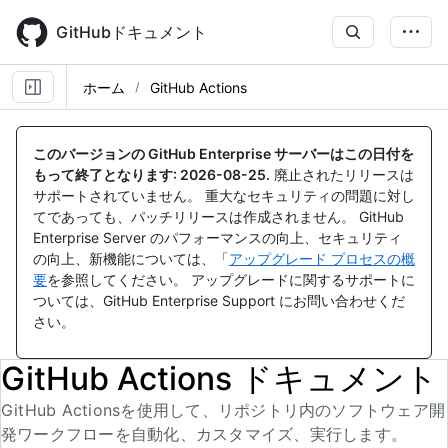
Skip
to
GitHubドキュメント
main
content
ホーム
GitHub Actions
このバージョンの GitHub Enterprise サーバーはこの日付を
もって終了となります:
2026-08-25
.
廃止されたリリースは
サポートされていません。 重大なセキュリティの問題に対し
てであっても、パッチリリースは作成されません。 GitHub
Enterprise Server のパフォーマンスの向上、セキュリティ
の向上、新機能については、「
アップグレード プロセスの概
要
を参照してください。 アップグレードに関するサポートに
ついては、GitHub Enterprise Support にお問い合わせくだ
さい。
GitHub Actions ドキュメント
GitHub Actionsを使用して、リポジトリ内のソフトウェア開
発ワークフローを自動化、カスタマイズ、実行します。