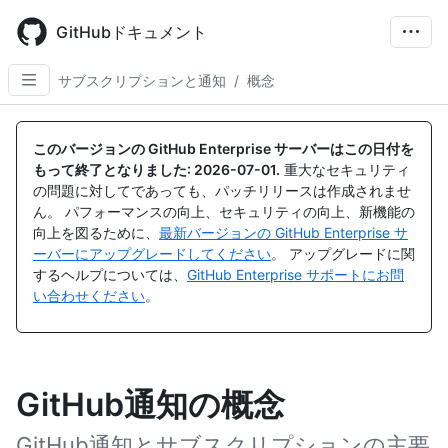
Skip
to
GitHubドキュメント
main
content
サブスクリプションと通知
/
概念
このバージョンの GitHub Enterprise サーバーはこの日付を
もって終了となりました:
2026-07-01
.
重大なセキュリティ
の問題に対してであっても、パッチリリースは作成されませ
ん。 パフォーマンスの向上、セキュリティの向上、新機能の
向上を図るために、
最新バージョンの GitHub Enterprise サ
ーバーにアップグレードしてください
。 アップグレードに関
するヘルプについては、
GitHub Enterprise サポートにお問
い合わせください
。
GitHub通知の概念
GitHub通知とサブスクリプションの主要