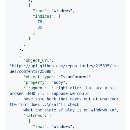
{
"text"
:
"windows"
,
"indices"
:
[
78
,
85
]
}
]
}
,
{
"object_url"
:
"https://api.github.com/repositories/215335/iss
ues/comments/25688"
,
"object_type"
:
"IssueComment"
,
"property"
:
"body"
,
"fragment"
:
" right after that are a bit 
broken IMHO :). I suppose we could

      have some hack that maxes out at whatever 
the font does...\n\nI'll check

      what the state of play is on Windows.\n"
,
"matches"
:
[
{
"text"
:
"Windows"
,