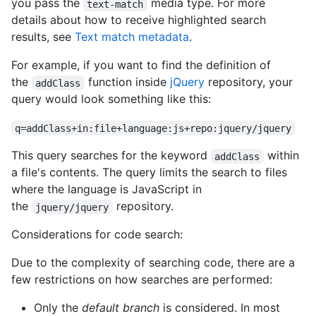
you pass the
media type. For more
text-match
details about how to receive highlighted search
results, see
Text match metadata
.
For example, if you want to find the definition of
the
function inside
jQuery
repository, your
addClass
query would look something like this:
q=addClass+in:file+language:js+repo:jquery/jquery
This query searches for the keyword
within
addClass
a file's contents. The query limits the search to files
where the language is JavaScript in
the
repository.
jquery/jquery
Considerations for code search:
Due to the complexity of searching code, there are a
few restrictions on how searches are performed:
Only the
default branch
is considered. In most