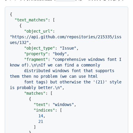
{
"text_matches"
:
[
{
"object_url"
:
"https://api.github.com/repositories/215335/iss
ues/132"
,
"object_type"
:
"Issue"
,
"property"
:
"body"
,
"fragment"
:
"comprehensive windows font I 
know of).\n\nIf we can find a commonly

      distributed windows font that supports 
them then no problem (we can use html

      font tags) but otherwise the '(21)' style 
is probably better.\n"
,
"matches"
:
[
{
"text"
:
"windows"
,
"indices"
:
[
14
,
21
]
}
,