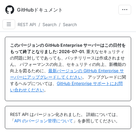
Skip
to
GitHubドキュメント
main
content
REST API
/
Search
/
Search
名
名
名
名
名
名
名
名
名
名
名
名
名
名
前,
前,
前,
前,
前,
前,
前,
前,
前,
前,
前,
前,
前,
前,
このバージョンの GitHub Enterprise サーバーはこの日付を
タ
タ
タ
タ
タ
タ
タ
タ
タ
タ
タ
タ
タ
タ
もって終了となりました:
2026-07-01
.
重大なセキュリティ
イ
イ
イ
イ
イ
イ
イ
イ
イ
イ
イ
イ
イ
イ
の問題に対してであっても、パッチリリースは作成されませ
プ,
プ,
プ,
プ,
プ,
プ,
プ,
プ,
プ,
プ,
プ,
プ,
プ,
プ,
ん。 パフォーマンスの向上、セキュリティの向上、新機能の
説
説
説
説
説
説
説
説
説
説
説
説
説
説
向上を図るために、
最新バージョンの GitHub Enterprise サ
明
明
明
明
明
明
明
明
明
明
明
明
明
明
ーバーにアップグレードしてください
。 アップグレードに関
するヘルプについては、
GitHub Enterprise サポートにお問
い合わせください
。
REST API はバージョン化されました。
詳細については、
「
API のバージョン管理について
」を参照してください。