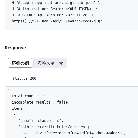
  -H "Accept: application/vnd.github+json" \

  -H "Authorization: Bearer <YOUR-TOKEN>" \

  -H "X-GitHub-Api-Version: 2022-11-28" \

  "http(s)://HOSTNAME/api/v3/search/code?q=Q"
Response
応答の例
応答スキーマ
Status: 200
{

  "total_count": 7,

  "incomplete_results": false,

  "items": [

    {

      "name": "classes.js",

      "path": "src/attributes/classes.js",

      "sha": "d7212f9dee2dcc18f084d7df8f417b80846ded5a",
