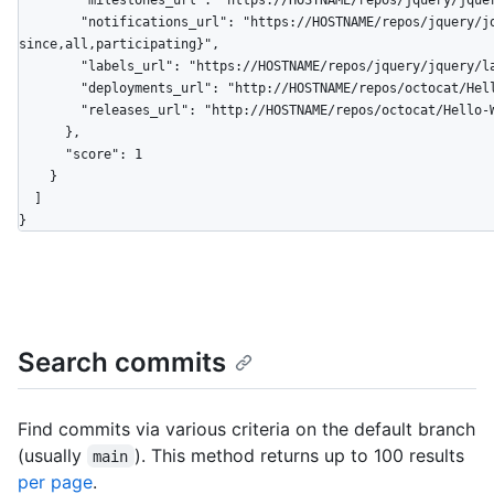
        "milestones_url": "https://HOSTNAME/repos/jquery/jquery/milestones{/number}",

        "notifications_url": "https://HOSTNAME/repos/jquery/jquery/notifications{?
since,all,participating}",

        "labels_url": "https://HOSTNAME/repos/jquery/jquery/labels{/name}",

        "deployments_url": "http://HOSTNAME/repos/octocat/Hello-World/deployments",

        "releases_url": "http://HOSTNAME/repos/octocat/Hello-World/releases{/id}"

      },

      "score": 1

    }

  ]

}
Search commits
Find commits via various criteria on the default branch
(usually
). This method returns up to 100 results
main
per page
.