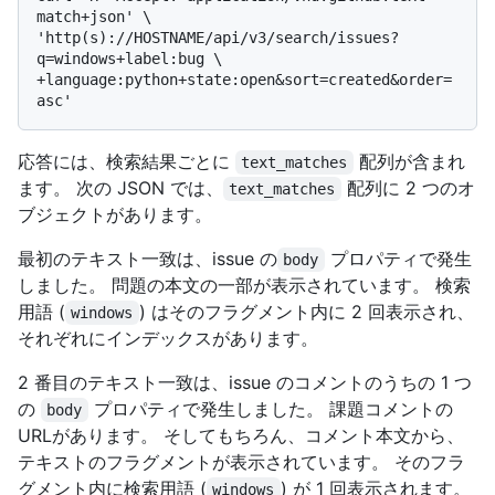
match+json' \

'http(s)://HOSTNAME/api/v3/search/issues?
q=windows+label:bug \

+language:python+state:open&sort=created&order=
応答には、検索結果ごとに
配列が含まれ
text_matches
ます。 次の JSON では、
配列に 2 つのオ
text_matches
ブジェクトがあります。
最初のテキスト一致は、issue の
プロパティで発生
body
しました。 問題の本文の一部が表示されています。 検索
用語 (
) はそのフラグメント内に 2 回表示され、
windows
それぞれにインデックスがあります。
2 番目のテキスト一致は、issue のコメントのうちの 1 つ
の
プロパティで発生しました。 課題コメントの
body
URLがあります。 そしてもちろん、コメント本文から、
テキストのフラグメントが表示されています。 そのフラ
グメント内に検索用語 (
) が 1 回表示されます。
windows