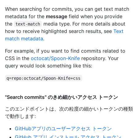
When searching for commits, you can get text match
metadata for the
message
field when you provide
the
media type. For more details about
text-match
how to receive highlighted search results, see
Text
match metadata
.
For example, if you want to find commits related to
CSS in the
octocat/Spoon-Knife
repository. Your
query would look something like this:
q=repo:octocat/Spoon-Knife+css
"Search commits" のきめ細かいアクセス トークン
このエンドポイントは、次の粒度の細かいトークンの種類
で動作します
:
GitHubアプリのユーザーアクセス トークン
GitHub アプリ インストール アクセス トークン