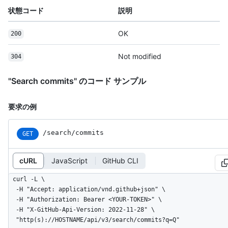
状態コード
説明
OK
200
Not modified
304
"Search commits" のコード サンプル
要求の例
/search/commits
GET
cURL
JavaScript
GitHub CLI
curl -L \

  -H "Accept: application/vnd.github+json" \

  -H "Authorization: Bearer <YOUR-TOKEN>" \

  -H "X-GitHub-Api-Version: 2022-11-28" \

  "http(s)://HOSTNAME/api/v3/search/commits?q=Q"