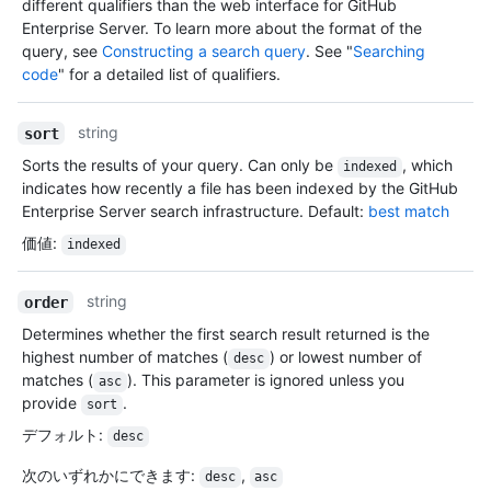
different qualifiers than the web interface for GitHub
Enterprise Server. To learn more about the format of the
query, see
Constructing a search query
. See "
Searching
code
" for a detailed list of qualifiers.
string
sort
Sorts the results of your query. Can only be
, which
indexed
indicates how recently a file has been indexed by the GitHub
Enterprise Server search infrastructure. Default:
best match
価値
:
indexed
string
order
Determines whether the first search result returned is the
highest number of matches (
) or lowest number of
desc
matches (
). This parameter is ignored unless you
asc
provide
.
sort
デフォルト
:
desc
次のいずれかにできます
:
,
desc
asc