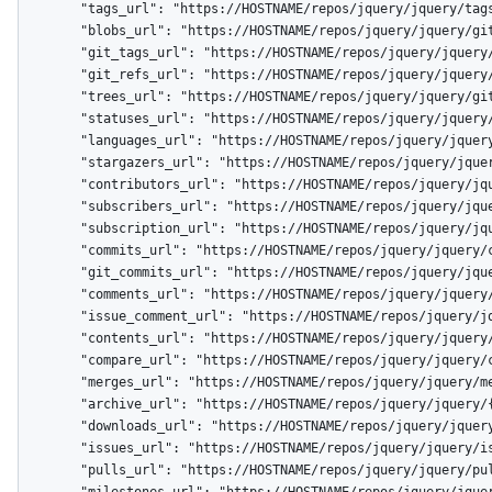
        "tags_url": "https://HOSTNAME/repos/jquery/jquery/tags",

        "blobs_url": "https://HOSTNAME/repos/jquery/jquery/git/blobs{/sha}",

        "git_tags_url": "https://HOSTNAME/repos/jquery/jquery/git/tags{/sha}",

        "git_refs_url": "https://HOSTNAME/repos/jquery/jquery/git/refs{/sha}",

        "trees_url": "https://HOSTNAME/repos/jquery/jquery/git/trees{/sha}",

        "statuses_url": "https://HOSTNAME/repos/jquery/jquery/statuses/{sha}",

        "languages_url": "https://HOSTNAME/repos/jquery/jquery/languages",

        "stargazers_url": "https://HOSTNAME/repos/jquery/jquery/stargazers",

        "contributors_url": "https://HOSTNAME/repos/jquery/jquery/contributors",

        "subscribers_url": "https://HOSTNAME/repos/jquery/jquery/subscribers",

        "subscription_url": "https://HOSTNAME/repos/jquery/jquery/subscription",

        "commits_url": "https://HOSTNAME/repos/jquery/jquery/commits{/sha}",

        "git_commits_url": "https://HOSTNAME/repos/jquery/jquery/git/commits{/sha}",

        "comments_url": "https://HOSTNAME/repos/jquery/jquery/comments{/number}",

        "issue_comment_url": "https://HOSTNAME/repos/jquery/jquery/issues/comments/{number}",

        "contents_url": "https://HOSTNAME/repos/jquery/jquery/contents/{+path}",

        "compare_url": "https://HOSTNAME/repos/jquery/jquery/compare/{base}...{head}",

        "merges_url": "https://HOSTNAME/repos/jquery/jquery/merges",

        "archive_url": "https://HOSTNAME/repos/jquery/jquery/{archive_format}{/ref}",

        "downloads_url": "https://HOSTNAME/repos/jquery/jquery/downloads",

        "issues_url": "https://HOSTNAME/repos/jquery/jquery/issues{/number}",

        "pulls_url": "https://HOSTNAME/repos/jquery/jquery/pulls{/number}",
