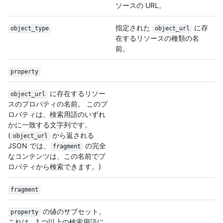
ソースの URL。
指定された
に存
object_type
object_url
在するリソースの種類の名
前。
property
に存在するリソー
object_url
スのプロパティの名前。 このプ
ロパティは、検索用語のいずれ
かに一致する文字列です。
(
から返される
object_url
JSON では、
の完全
fragment
なコンテンツは、この名前でプ
ロパティから検索できます。)
fragment
の値のサブセット。
property
これは、1 つ以上の検索用語に