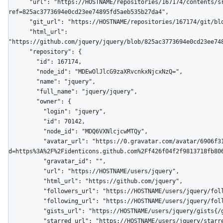
      "url": "https://HOSTNAME/repositories/167174/contents/src/attributes/classes.js?
ref=825ac3773694e0cd23ee74895fd5aeb535b27da4",

      "git_url": "https://HOSTNAME/repositories/167174/git/blobs/d7212f9dee2dcc18f084d7df8f417b80846ded5a",

      "html_url": 
"https://github.com/jquery/jquery/blob/825ac3773694e0cd23ee748
      "repository": {

        "id": 167174,

        "node_id": "MDEwOlJlcG9zaXRvcnkxNjcxNzQ=",

        "name": "jquery",

        "full_name": "jquery/jquery",

        "owner": {

          "login": "jquery",

          "id": 70142,

          "node_id": "MDQ6VXNlcjcwMTQy",

          "avatar_url": "https://0.gravatar.com/avatar/6906f317a4733f4379b06c32229ef02f?
d=https%3A%2F%2Fidenticons.github.com%2Ff426f04f2f9813718fb806
          "gravatar_id": "",

          "url": "https://HOSTNAME/users/jquery",

          "html_url": "https://github.com/jquery",

          "followers_url": "https://HOSTNAME/users/jquery/followers",

          "following_url": "https://HOSTNAME/users/jquery/following{/other_user}",

          "gists_url": "https://HOSTNAME/users/jquery/gists{/gist_id}",

          "starred_url": "https://HOSTNAME/users/jquery/starred{/owner}{/repo}",
