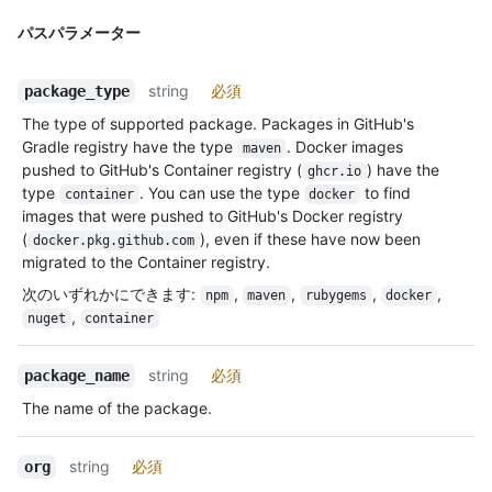
パスパラメーター
string
必須
package_type
The type of supported package. Packages in GitHub's
Gradle registry have the type
. Docker images
maven
pushed to GitHub's Container registry (
) have the
ghcr.io
type
. You can use the type
to find
container
docker
images that were pushed to GitHub's Docker registry
(
), even if these have now been
docker.pkg.github.com
migrated to the Container registry.
次のいずれかにできます
:
,
,
,
,
npm
maven
rubygems
docker
,
nuget
container
string
必須
package_name
The name of the package.
string
必須
org