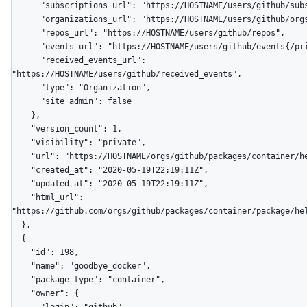
      "subscriptions_url": "https://HOSTNAME/users/github/subscriptions",

      "organizations_url": "https://HOSTNAME/users/github/orgs",

      "repos_url": "https://HOSTNAME/users/github/repos",

      "events_url": "https://HOSTNAME/users/github/events{/privacy}",

      "received_events_url": 
"https://HOSTNAME/users/github/received_events",

      "type": "Organization",

      "site_admin": false

    },

    "version_count": 1,

    "visibility": "private",

    "url": "https://HOSTNAME/orgs/github/packages/container/hello_docker",

    "created_at": "2020-05-19T22:19:11Z",

    "updated_at": "2020-05-19T22:19:11Z",

    "html_url": 
"https://github.com/orgs/github/packages/container/package/hel
  },

  {

    "id": 198,

    "name": "goodbye_docker",

    "package_type": "container",

    "owner": {

      "login": "github",
