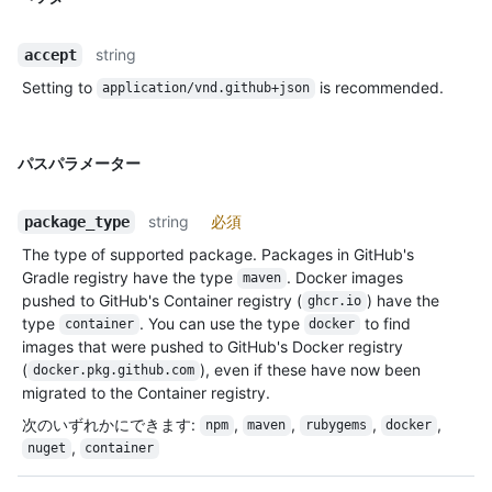
string
accept
Setting to
is recommended.
application/vnd.github+json
パスパラメーター
string
必須
package_type
The type of supported package. Packages in GitHub's
Gradle registry have the type
. Docker images
maven
pushed to GitHub's Container registry (
) have the
ghcr.io
type
. You can use the type
to find
container
docker
images that were pushed to GitHub's Docker registry
(
), even if these have now been
docker.pkg.github.com
migrated to the Container registry.
次のいずれかにできます
:
,
,
,
,
npm
maven
rubygems
docker
,
nuget
container