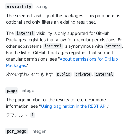
string
visibility
The selected visibility of the packages. This parameter is
optional and only filters an existing result set.
The
visibility is only supported for GitHub
internal
Packages registries that allow for granular permissions. For
other ecosystems
is synonymous with
.
internal
private
For the list of GitHub Packages registries that support
granular permissions, see "
About permissions for GitHub
Packages
."
次のいずれかにできます
:
,
,
public
private
internal
integer
page
The page number of the results to fetch. For more
information, see "
Using pagination in the REST API
."
デフォルト
:
1
integer
per_page